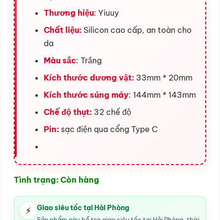
Thương hiệu
: Yiuuy
Chất liệu:
Silicon cao cấp, an toàn cho
da
Màu sắc
: Trắng
Kích thước dương vật:
33mm * 20mm
Kích thước súng máy
: 144mm * 143mm
Chế độ thụt:
32 chế độ
Pin:
sạc điện qua cổng Type C
Tình trạng: Còn hàng
Giao siêu tốc tại Hải Phòng
⚡
Sản phẩm này hỗ trợ giao siêu tốc tại Hải Phòng, thời