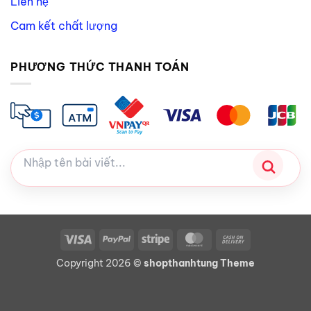
Liên hệ
Cam kết chất lượng
PHƯƠNG THỨC THANH TOÁN
Visa
PayPal
Stripe
MasterCard
Cash
On
Copyright 2026 ©
shopthanhtung Theme
Delivery