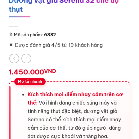
Dương vật giả Serena 32 chế độ
thụt
🔖
Mã sản phẩm:
6382
🌟 Được đánh giá 4/5 từ 19 khách hàng
1.450.000
VND
Kích thích mọi điểm nhạy cảm trên cơ
thể:
Với hình dáng chiếc súng máy và
tính năng thụt đặc biệt, dương vật giả
Serena có thể kích thích mọi điểm nhạy
cảm của cơ thể, từ đó giúp người dùng
đạt được cực khoái và thăng hoa.