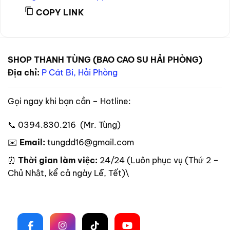
COPY LINK
SHOP THANH TÙNG (BAO CAO SU HẢI PHÒNG)
Địa chỉ:
P Cát Bi, Hải Phòng
Gọi ngay khi bạn cần – Hotline:
📞 0394.830.216 (Mr. Tùng)
✉️
Email:
tungdd16@gmail.com
⏰
Thời gian làm việc:
24/24 (Luôn phục vụ (Thứ 2 –
Chủ Nhật, kể cả ngày Lễ, Tết)\
Theo dõi trên mạng xã hội