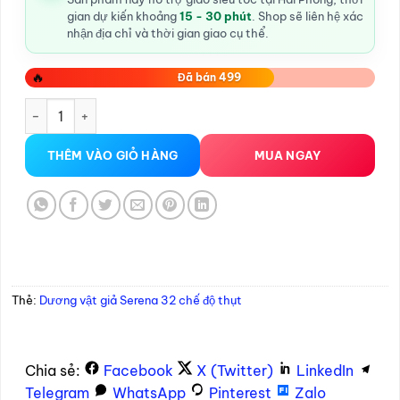
gian dự kiến khoảng
15 - 30 phút
. Shop sẽ liên hệ xác
nhận địa chỉ và thời gian giao cụ thể.
🔥
Đã bán 499
Dương vật giả Serena 32 chế độ thụt số lượng
THÊM VÀO GIỎ HÀNG
MUA NGAY
Thẻ:
Dương vật giả Serena 32 chế độ thụt
Chia sẻ:
Facebook
X (Twitter)
LinkedIn
Telegram
WhatsApp
Pinterest
Zalo