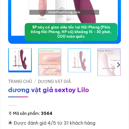
SP này có giao siêu tốc tại Hải Phòng (Phía
Đông Hải Phòng, HP cũ) khoảng 15 - 30 phút,
COD toàn quốc
TRANG CHỦ
/
DƯƠNG VẬT GIẢ
dương vật giả sextoy Lilo
🔖
Mã sản phẩm:
3564
🌟 Được đánh giá 4/5 từ 31 khách hàng