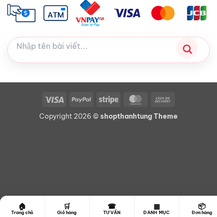
Visa
PayPal
Stripe
MasterCard
Cash
On
Copyright 2026 ©
shopthanhtung Theme
Delivery
☎
🏠
🛒
▦
📦
Trang chủ
Giỏ hàng
TƯ VẤN
DANH MỤC
Đơn hàng