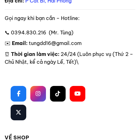
Địa chỉ:
P Cát Bi, Hải Phòng
Gọi ngay khi bạn cần – Hotline:
📞 0394.830.216 (Mr. Tùng)
✉️
Email:
tungdd16@gmail.com
⏰
Thời gian làm việc:
24/24 (Luôn phục vụ (Thứ 2 –
Chủ Nhật, kể cả ngày Lễ, Tết)\
Theo dõi trên mạng xã hội
VỀ SHOP