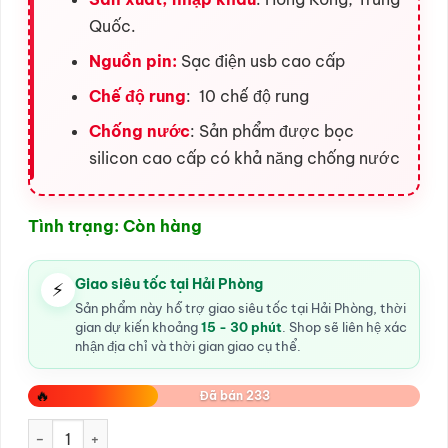
Quốc.
Nguồn pin:
Sạc điện usb cao cấp
Chế độ rung
: 10 chế độ rung
Chống nước
: Sản phẩm được bọc
silicon cao cấp có khả năng chống nước
Tình trạng: Còn hàng
Giao siêu tốc tại Hải Phòng
⚡
Sản phẩm này hỗ trợ giao siêu tốc tại Hải Phòng, thời
gian dự kiến khoảng
15 - 30 phút
. Shop sẽ liên hệ xác
nhận địa chỉ và thời gian giao cụ thể.
🔥
Đã bán 233
dương vật giả sextoy Lilo số lượng