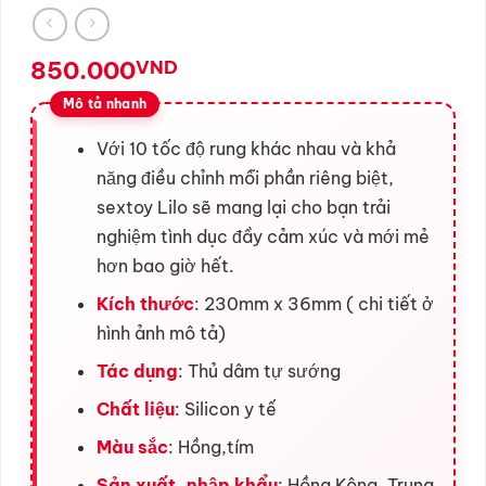
850.000
VND
Với 10 tốc độ rung khác nhau và khả
năng điều chỉnh mỗi phần riêng biệt,
sextoy Lilo sẽ mang lại cho bạn trải
nghiệm tình dục đầy cảm xúc và mới mẻ
hơn bao giờ hết.
Kích thước
: 230mm x 36mm ( chi tiết ở
hình ảnh mô tả)
Tác dụng
: Thủ dâm tự sướng
Chất liệu
: Silicon y tế
Màu sắc
: Hồng,tím
Sản xuất, nhập khẩu
: Hồng Kông, Trung