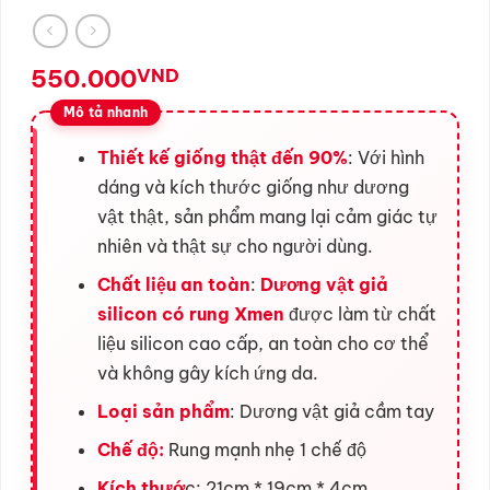
550.000
VND
Thiết kế giống thật đến 90%
: Với hình
dáng và kích thước giống như dương
vật thật, sản phẩm mang lại cảm giác tự
nhiên và thật sự cho người dùng.
Chất liệu an toàn
:
Dương vật giả
silicon có rung Xmen
được làm từ chất
liệu silicon cao cấp, an toàn cho cơ thể
và không gây kích ứng da.
Loại sản phẩm
: Dương vật giả cầm tay
Chế độ:
Rung mạnh nhẹ 1 chế độ
Kích thướ
c: 21cm * 19cm * 4cm