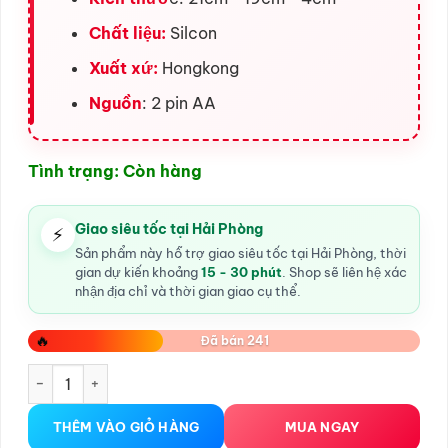
Chất liệu:
Silcon
Xuất xứ:
Hongkong
Nguồn
: 2 pin AA
Tình trạng: Còn hàng
Giao siêu tốc tại Hải Phòng
⚡
Sản phẩm này hỗ trợ giao siêu tốc tại Hải Phòng, thời
gian dự kiến khoảng
15 - 30 phút
. Shop sẽ liên hệ xác
nhận địa chỉ và thời gian giao cụ thể.
🔥
Đã bán 241
Dương vật giả silicon có rung Xmen tại Hải Phòng số lượng
THÊM VÀO GIỎ HÀNG
MUA NGAY