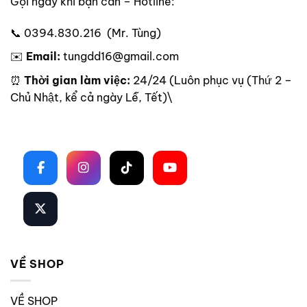
Gọi ngay khi bạn cần – Hotline:
📞 0394.830.216 (Mr. Tùng)
✉️
Email:
tungdd16@gmail.com
⏰
Thời gian làm việc:
24/24 (Luôn phục vụ (Thứ 2 –
Chủ Nhật, kể cả ngày Lễ, Tết)\
Theo dõi trên mạng xã hội
VỀ SHOP
VỀ SHOP