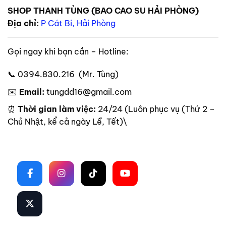
SHOP THANH TÙNG (BAO CAO SU HẢI PHÒNG)
Địa chỉ:
P Cát Bi, Hải Phòng
Gọi ngay khi bạn cần – Hotline:
📞 0394.830.216 (Mr. Tùng)
✉️
Email:
tungdd16@gmail.com
⏰
Thời gian làm việc:
24/24 (Luôn phục vụ (Thứ 2 –
Chủ Nhật, kể cả ngày Lễ, Tết)\
Theo dõi trên mạng xã hội