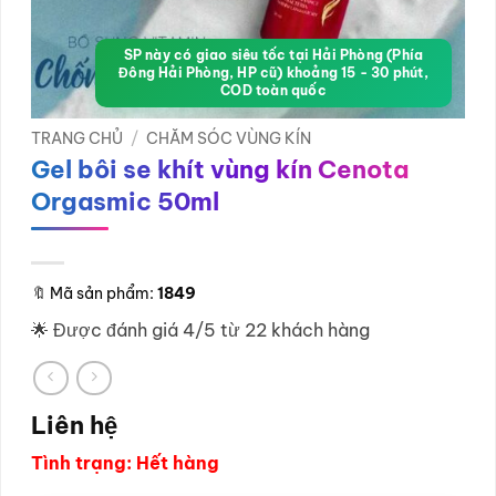
SP này có giao siêu tốc tại Hải Phòng (Phía
Đông Hải Phòng, HP cũ) khoảng 15 - 30 phút,
COD toàn quốc
TRANG CHỦ
/
CHĂM SÓC VÙNG KÍN
Gel bôi se khít vùng kín Cenota
Orgasmic 50ml
🔖
Mã sản phẩm:
1849
🌟 Được đánh giá 4/5 từ 22 khách hàng
Liên hệ
Tình trạng: Hết hàng