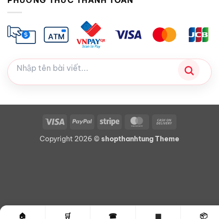
PHƯƠNG THỨC THANH TOÁN
Visa
PayPal
Stripe
MasterCard
Cash
On
Copyright 2026 ©
shopthanhtung Theme
Delivery
☎
🏠
🛒
▦
📦