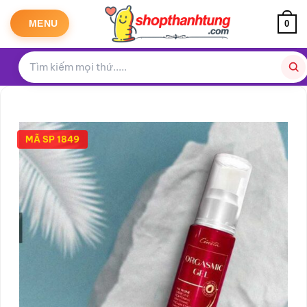
Bỏ
qua
MENU
0
nội
dung
MÃ SP 1849