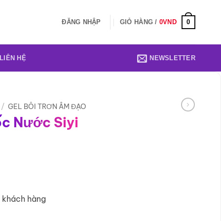
0
ĐĂNG NHẬP
GIỎ HÀNG /
0
VND
LIÊN HỆ
NEWSLETTER
/
GEL BÔI TRƠN ÂM ĐẠO
ốc Nước Siyi
8 khách hàng