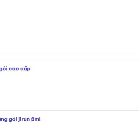
 gói cao cấp
ng gói jirun 8ml