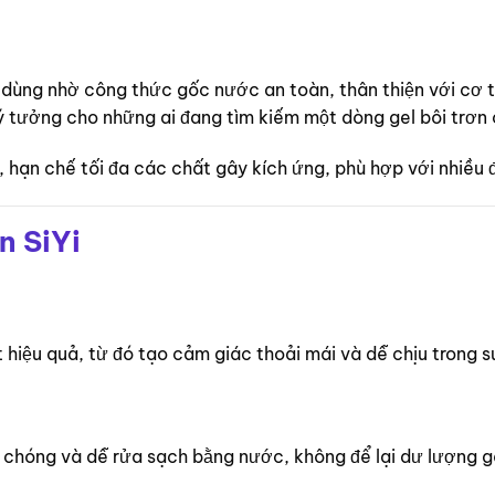
 dùng nhờ công thức gốc nước an toàn, thân thiện với cơ 
lý tưởng cho những ai đang tìm kiếm một dòng gel bôi trơn c
 hạn chế tối đa các chất gây kích ứng, phù hợp với nhiều
n SiYi
t hiệu quả, từ đó tạo cảm giác thoải mái và dễ chịu trong s
chóng và dễ rửa sạch bằng nước, không để lại dư lượng gâ