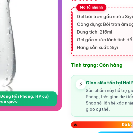
Gel bôi trơn gốc nước Siyi
Công dụng: Bôi trơn âm đ
Dung tích: 215ml
Gel gốc nước lành tính dể
Hãng sản xuất: Siyi
Tình trạng: Còn hàng
Giao siêu tốc tại Hải
⚡
Sản phẩm này hỗ trợ gia
a Đông Hải Phòng, HP cũ)
Phòng, thời gian dự ki
oàn quốc
Shop sẽ liên hệ xác nhận
giao cụ thể.
🔥
Đã bá