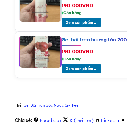
190.000
VND
Còn hàng
Xem sản phẩm
→
Gel bôi trơn hương táo 20
190.000
VND
Còn hàng
Xem sản phẩm
→
Thẻ:
Gel Bôi Trơn Gốc Nước Siyi Feel
Chia sẻ:
Facebook
X (Twitter)
LinkedIn