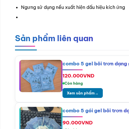
Ngưng sử dụng nếu xuất hiện dấu hiệu kích ứng
Sản phẩm liên quan
combo 5 gel bôi trơn dạng
120.000
VND
Còn hàng
Xem sản phẩm
→
combo 5 gói gel bôi trơn dạ
90.000
VND