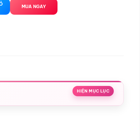
el số lượng
IỎ
MUA NGAY
HIỆN MỤC LỤC