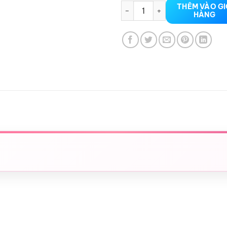
Gel Bôi Trơn Gốc Nước Siyi Fe
THÊM VÀO G
HÀNG