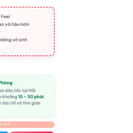
 Feel
ạo và hậu môn
 dàng vệ sinh
 Phòng
o siêu tốc tại Hải
ến khoảng
15 - 30 phút
.
 địa chỉ và thời gian
n 366