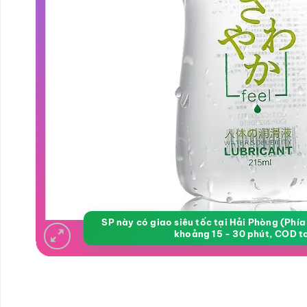
SP này có giao siêu tốc tại Hải Phòng (Phí
khoảng 15 - 30 phút, COD t