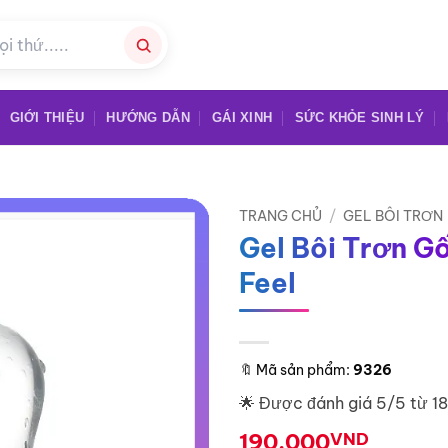
GIỚI THIỆU
HƯỚNG DẪN
GÁI XINH
SỨC KHỎE SINH LÝ
TRANG CHỦ
/
GEL BÔI TRƠN
Gel Bôi Trơn G
Feel
🔖
Mã sản phẩm:
9326
🌟 Được đánh giá 5/5 từ 1
190.000
VND