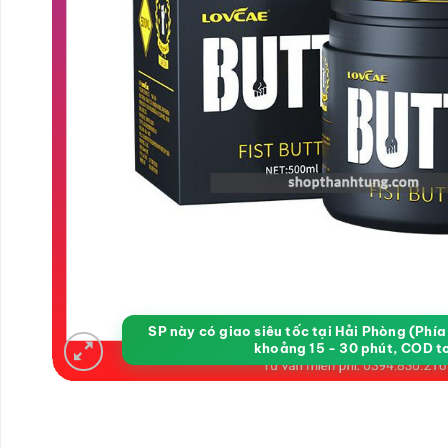
SP này có giao siêu tốc tại Hải Phòng (Phí
khoảng 15 - 30 phút, COD t