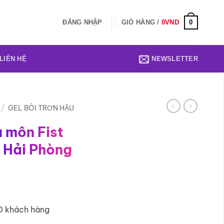
0
ĐĂNG NHẬP
GIỎ HÀNG /
0
VND
LIÊN HỆ
NEWSLETTER
/
GEL BÔI TRƠN HẬU
u môn Fist
i Hải Phòng
0 khách hàng