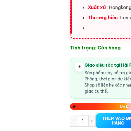
Xuất xứ
: Hongkon
Thương hiệu
: Lov
Tình trạng: Còn hàng
Giao siêu tốc tại Hải
⚡
Sản phẩm này hỗ trợ gia
Phòng, thời gian dự ki
Shop sẽ liên hệ xác nhận
giao cụ thể.
🔥
Đã bá
Gel bôi trơn hậu môn Fist But
THÊM VÀO G
HÀNG