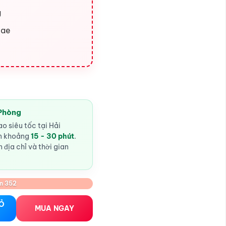
g
cae
 Phòng
o siêu tốc tại Hải
ến khoảng
15 - 30 phút
.
 địa chỉ và thời gian
n 352
tr 500ml tại Hải Phòng số lượng
IỎ
MUA NGAY