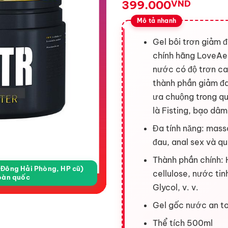
399.000
VND
Gel bôi trơn giảm đ
chính hãng LoveAe 
nước có độ trơn c
thành phần giảm đ
ưa chuộng trong qu
là Fisting, bạo dâm
Đa tính năng: mass
đau, anal sex và q
Thành phần chính: 
a Đông Hải Phòng, HP cũ)
cellulose, nước tin
oàn quốc
Glycol, v. v.
Gel gốc nước an to
Thể tích 500ml