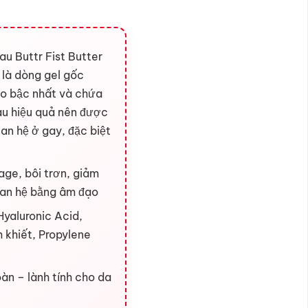
au Buttr Fist Butter
là dòng gel gốc
ao bậc nhất và chứa
au hiệu quả nên được
an hệ ở gay, đặc biệt
age, bôi trơn, giảm
uan hệ bằng âm đạo
Hyaluronic Acid,
h khiết, Propylene
àn – lành tính cho da