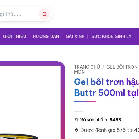
GIỚI THIỆU
HƯỚNG DẪN
GÁI XINH
SỨC KHỎE SINH LÝ
TRANG CHỦ
/
GEL BÔI TRƠN
MÔN
Gel bôi trơn hậ
Buttr 500ml tạ
🔖
Mã sản phẩm:
8483
🌟 Được đánh giá 5/5 từ 4