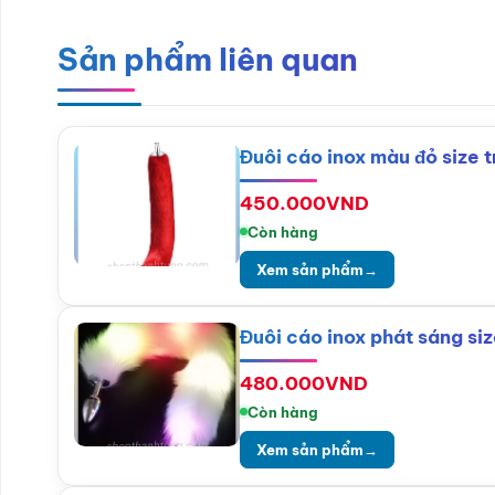
Sản phẩm liên quan
Đuôi cáo inox màu đỏ size t
450.000
VND
Còn hàng
Xem sản phẩm
→
Đuôi cáo inox phát sáng si
480.000
VND
Còn hàng
Xem sản phẩm
→