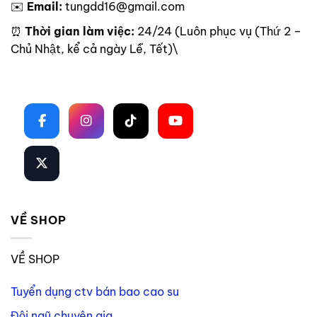
✉️
Email:
tungdd16@gmail.com
⏰
Thời gian làm việc:
24/24 (Luôn phục vụ (Thứ 2 –
Chủ Nhật, kể cả ngày Lễ, Tết)\
Theo dõi trên mạng xã hội
VỀ SHOP
VỀ SHOP
Tuyển dụng ctv bán bao cao su
Đội ngũ chuyên gia