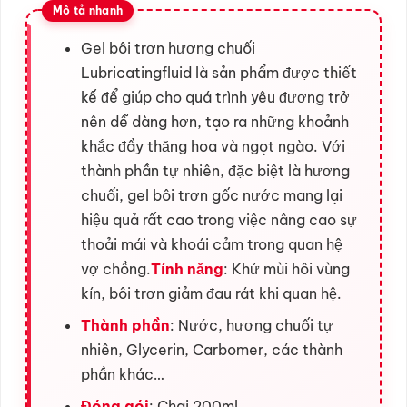
Gel bôi trơn hương chuối
Lubricatingfluid là sản phẩm được thiết
kế để giúp cho quá trình yêu đương trở
nên dễ dàng hơn, tạo ra những khoảnh
khắc đầy thăng hoa và ngọt ngào. Với
thành phần tự nhiên, đặc biệt là hương
chuối, gel bôi trơn gốc nước mang lại
hiệu quả rất cao trong việc nâng cao sự
thoải mái và khoái cảm trong quan hệ
vợ chồng.
Tính năng
: Khử mùi hôi vùng
kín, bôi trơn giảm đau rát khi quan hệ.
Thành phần
: Nước, hương chuối tự
nhiên, Glycerin, Carbomer, các thành
phần khác…
Đóng gói
: Chai 200ml.