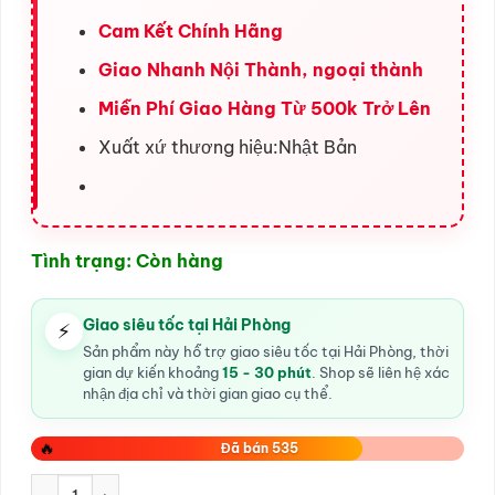
Cam Kết Chính Hãng
Giao Nhanh Nội Thành, ngoại thành
Miễn Phí Giao Hàng Từ 500k Trở Lên
Xuất xứ thương hiệu:
Nhật Bản
Tình trạng: Còn hàng
Giao siêu tốc tại Hải Phòng
⚡
Sản phẩm này hỗ trợ giao siêu tốc tại Hải Phòng, thời
gian dự kiến khoảng
15 - 30 phút
. Shop sẽ liên hệ xác
nhận địa chỉ và thời gian giao cụ thể.
🔥
Đã bán 535
Gel Bôi Trơn Mô Phỏng tinh trùng 300ml số lượng