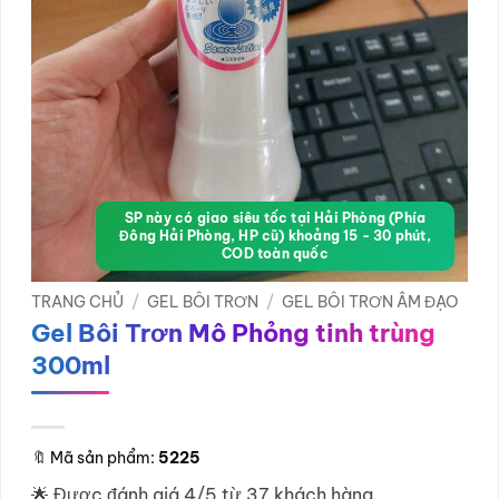
SP này có giao siêu tốc tại Hải Phòng (Phía
Đông Hải Phòng, HP cũ) khoảng 15 - 30 phút,
COD toàn quốc
TRANG CHỦ
/
GEL BÔI TRƠN
/
GEL BÔI TRƠN ÂM ĐẠO
Gel Bôi Trơn Mô Phỏng tinh trùng
300ml
🔖
Mã sản phẩm:
5225
🌟 Được đánh giá 4/5 từ 37 khách hàng