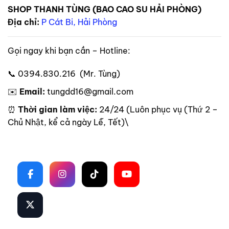
SHOP THANH TÙNG (BAO CAO SU HẢI PHÒNG)
Địa chỉ:
P Cát Bi, Hải Phòng
Gọi ngay khi bạn cần – Hotline:
📞 0394.830.216 (Mr. Tùng)
✉️
Email:
tungdd16@gmail.com
⏰
Thời gian làm việc:
24/24 (Luôn phục vụ (Thứ 2 –
Chủ Nhật, kể cả ngày Lễ, Tết)\
Theo dõi trên mạng xã hội