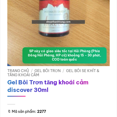
SP này có giao siêu tốc tại Hải Phòng (Phía
Đông Hải Phòng, HP cũ) khoảng 15 - 30 phút,
COD toàn quốc
TRANG CHỦ
/
GEL BÔI TRƠN
/
GEL BÔI SE KHÍT &
TĂNG KHOÁI CẢM
Gel Bôi Trơn tăng khoái cảm
discover 30ml
🔖
Mã sản phẩm:
2277