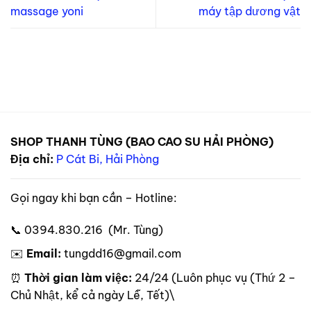
massage yoni
máy tập dương vật
SHOP THANH TÙNG (BAO CAO SU HẢI PHÒNG)
Địa chỉ:
P Cát Bi, Hải Phòng
Gọi ngay khi bạn cần – Hotline:
📞 0394.830.216 (Mr. Tùng)
✉️
Email:
tungdd16@gmail.com
⏰
Thời gian làm việc:
24/24 (Luôn phục vụ (Thứ 2 –
Chủ Nhật, kể cả ngày Lễ, Tết)\