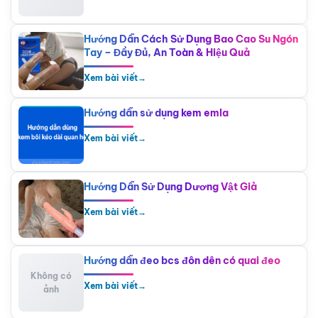
Hướng Dẫn Cách Sử Dụng Bao Cao Su Ngón
Tay – Đầy Đủ, An Toàn & Hiệu Quả
Xem bài viết
→
Hướng dẫn sử dụng kem emla
Xem bài viết
→
Hướng Dẫn Sử Dụng Dương Vật Giả
Xem bài viết
→
Hướng dẫn đeo bcs đôn dên có quai đeo
Không có
Xem bài viết
→
ảnh