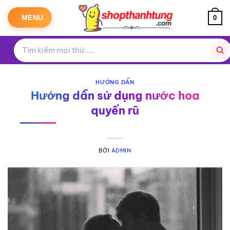
Bỏ
qua
MENU
0
nội
dung
HƯỚNG DẪN
Hướng dẫn sử dụng nước hoa
quyến rũ
BỞI
ADMIN