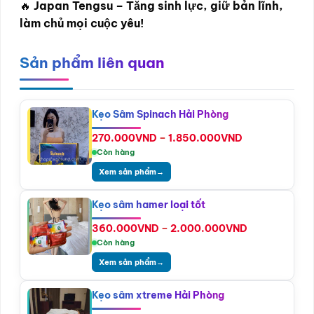
🔥
Japan Tengsu – Tăng sinh lực, giữ bản lĩnh,
làm chủ mọi cuộc yêu!
Sản phẩm liên quan
Kẹo Sâm Spinach Hải Phòng
Khoảng
270.000
VND
–
1.850.000
VND
giá:
Còn hàng
từ
Xem sản phẩm
→
270.000VND
đến
1.850.000VN
Kẹo sâm hamer loại tốt
Khoảng
360.000
VND
–
2.000.000
VND
giá:
Còn hàng
từ
Xem sản phẩm
→
360.000VND
đến
2.000.000V
Kẹo sâm xtreme Hải Phòng