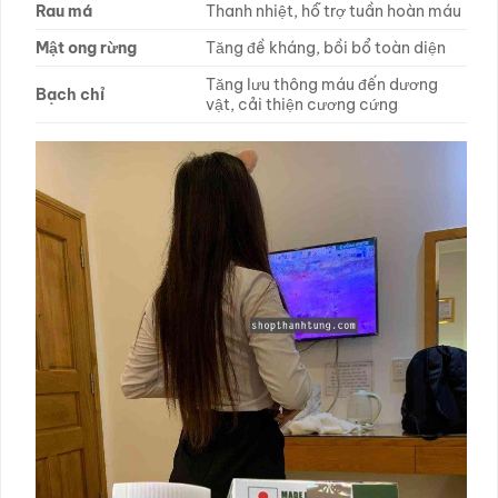
Rau má
Thanh nhiệt, hỗ trợ tuần hoàn máu
Mật ong rừng
Tăng đề kháng, bồi bổ toàn diện
Tăng lưu thông máu đến dương
Bạch chỉ
vật, cải thiện cương cứng