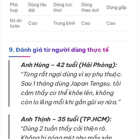
Phù
Dùng lâu
Dùng tức
Dùng
Dùng gấp
hợp
dài
thời
theo đợt
Độ an
Cao
Trung bình
Cao
Cao
toàn
9. Đánh giá từ người dùng thực tế
Anh Hùng – 42 tuổi (Hải Phòng):
“Từng rất ngại dùng vì sợ phụ thuộc.
Sau 1 tháng dùng Japan Tengsu, tôi
cảm thấy cơ thể khỏe lên, không
còn lo lắng mỗi khi gần gũi vợ nữa.”
Anh Thịnh – 35 tuổi (TP.HCM):
“Dùng 2 tuần thấy cải thiện rõ.
Không bị nóng mặt như mấy sản