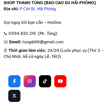
SHOP THANH TÙNG (BAO CAO SU HẢI PHÒNG)
Địa chỉ:
P Cát Bi, Hải Phòng
Gọi ngay khi bạn cần – Hotline:
📞 0394.830.216 (Mr. Tùng)
✉️
Email:
tungdd16@gmail.com
⏰
Thời gian làm việc:
24/24 (Luôn phục vụ (Thứ 2 –
Chủ Nhật, kể cả ngày Lễ, Tết)\
Theo dõi trên mạng xã hội