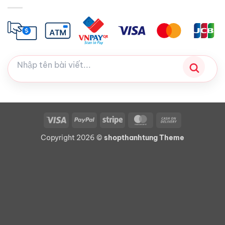
Visa
PayPal
Stripe
MasterCard
Cash
On
Copyright 2026 ©
shopthanhtung Theme
Delivery