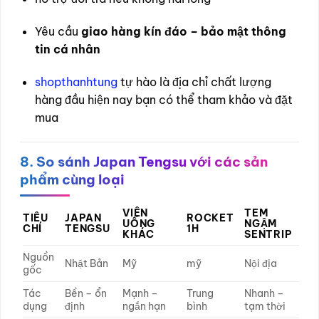
Yêu cầu
giao hàng kín đáo – bảo mật thông
tin cá nhân
shopthanhtung
tự hào là địa chỉ chất lượng
hàng đầu hiện nay bạn có thể tham khảo và đặt
mua
8. So sánh Japan Tengsu với các sản
phẩm cùng loại
VIÊN
TEM
TIÊU
JAPAN
ROCKET
UỐNG
NGẬM
CHÍ
TENGSU
1H
KHÁC
SENTRIP
Nguồn
Nhật Bản
Mỹ
mỹ
Nội địa
gốc
Tác
Bền – ổn
Mạnh –
Trung
Nhanh –
dụng
định
ngắn hạn
bình
tạm thời