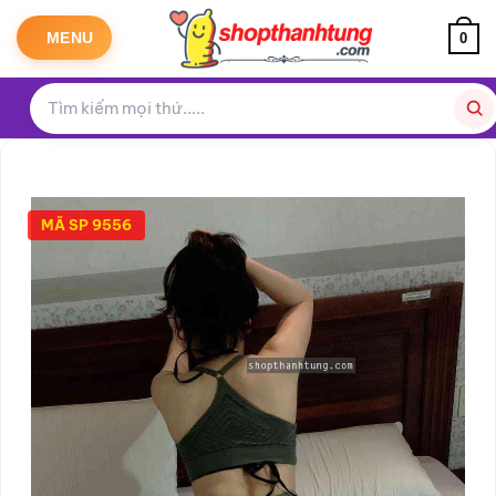
Bỏ
qua
MENU
0
nội
dung
MÃ SP 9556