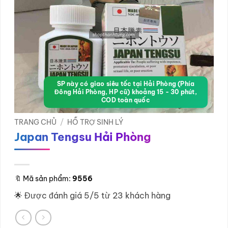
SP này có giao siêu tốc tại Hải Phòng (Phía
Đông Hải Phòng, HP cũ) khoảng 15 - 30 phút,
COD toàn quốc
TRANG CHỦ
/
HỖ TRỢ SINH LÝ
Japan Tengsu Hải Phòng
🔖
Mã sản phẩm:
9556
🌟 Được đánh giá 5/5 từ 23 khách hàng