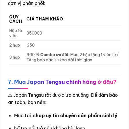
đơn vị phân phối:
QUY
GIÁ THAM KHẢO
CÁCH
Hộp 16
350000
viên
2 hộp
650
900
🎁
Combo ưu đãi
: Mua 2 hộp tặng 1 viên lẻ /
3 hộp
Tặng bao cao su kéo dài thời gian
7. Mua Japan Tengsu chính hãng ở đâu?
⚠️ Japan Tengsu rất được ưa chuộng Để đảm bảo
an toàn, bạn nên:
Mua tại
shop uy tín chuyên sản phẩm sinh lý
hỗ trợ đổi trả nếu không hài lòng