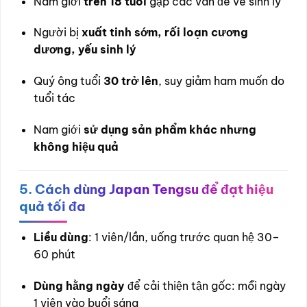
Nam giới
trên 18 tuổi
gặp các vấn đề về sinh lý
Người bị
xuất tinh sớm, rối loạn cương
dương, yếu sinh lý
Quý ông tuổi
30 trở lên
, suy giảm ham muốn do
tuổi tác
Nam giới
sử dụng sản phẩm khác nhưng
không hiệu quả
5. Cách dùng Japan Tengsu để đạt hiệu
quả tối đa
Liều dùng
: 1 viên/lần, uống trước quan hệ 30–
60 phút
Dùng hằng ngày
để cải thiện tận gốc: mỗi ngày
1 viên vào buổi sáng