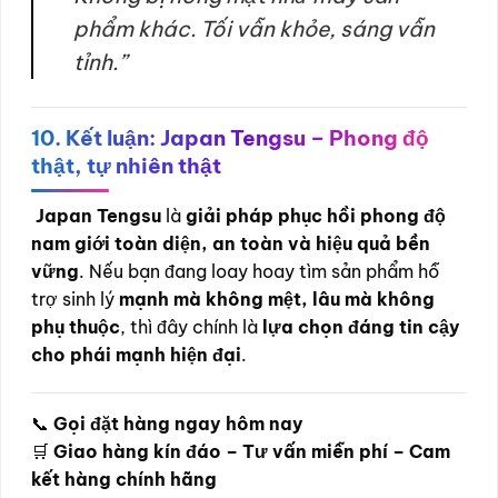
phẩm khác. Tối vẫn khỏe, sáng vẫn
tỉnh.”
10. Kết luận: Japan Tengsu – Phong độ
thật, tự nhiên thật
Japan Tengsu
là
giải pháp phục hồi phong độ
nam giới toàn diện, an toàn và hiệu quả bền
vững
. Nếu bạn đang loay hoay tìm sản phẩm hỗ
trợ sinh lý
mạnh mà không mệt, lâu mà không
phụ thuộc
, thì đây chính là
lựa chọn đáng tin cậy
cho phái mạnh hiện đại
.
📞
Gọi đặt hàng ngay hôm nay
🛒
Giao hàng kín đáo – Tư vấn miễn phí – Cam
kết hàng chính hãng