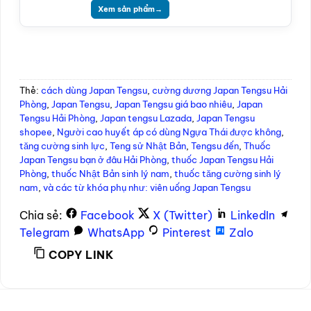
Xem sản phẩm
→
Thẻ:
cách dùng Japan Tengsu
,
cường dương Japan Tengsu Hải
Phòng
,
Japan Tengsu
,
Japan Tengsu giá bao nhiêu
,
Japan
Tengsu Hải Phòng
,
Japan tengsu Lazada
,
Japan Tengsu
shopee
,
Người cao huyết áp có dùng Ngựa Thái được không
,
tăng cường sinh lực
,
Teng sử Nhật Bản
,
Tengsu đến
,
Thuốc
Japan Tengsu bạn ở đâu Hải Phòng
,
thuốc Japan Tengsu Hải
Phòng
,
thuốc Nhật Bản sinh lý nam
,
thuốc tăng cường sinh lý
nam
,
và các từ khóa phụ như: viên uống Japan Tengsu
Chia sẻ:
Facebook
X (Twitter)
LinkedIn
Telegram
WhatsApp
Pinterest
Zalo
COPY LINK