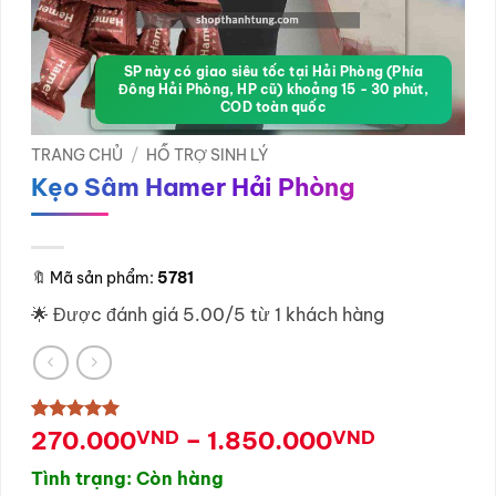
SP này có giao siêu tốc tại Hải Phòng (Phía
Đông Hải Phòng, HP cũ) khoảng 15 - 30 phút,
COD toàn quốc
TRANG CHỦ
/
HỖ TRỢ SINH LÝ
Kẹo Sâm Hamer Hải Phòng
🔖
Mã sản phẩm:
5781
🌟 Được đánh giá 5.00/5 từ 1 khách hàng
Khoảng
5
1
270.000
trên 5
VND
–
1.850.000
VND
dựa trên
giá:
đánh giá
Tình trạng: Còn hàng
từ