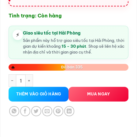
Tình trạng: Còn hàng
Giao siêu tốc tại Hải Phòng
⚡
Sản phẩm này hỗ trợ giao siêu tốc tại Hải Phòng, thời
gian dự kiến khoảng
15 - 30 phút
. Shop sẽ liên hệ xác
nhận địa chỉ và thời gian giao cụ thể.
🔥
Đã bán 335
Lưỡi Liếm Âm Đạo Có Ngạnh tại Hải Phòng số lượng
THÊM VÀO GIỎ HÀNG
MUA NGAY