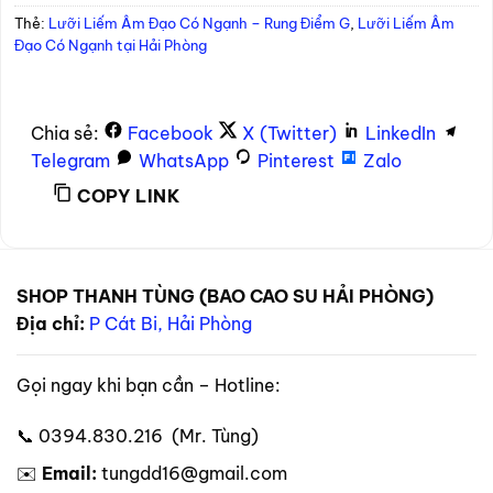
Thẻ:
Lưỡi Liếm Âm Đạo Có Ngạnh – Rung Điểm G
,
Lưỡi Liếm Âm
Đạo Có Ngạnh tại Hải Phòng
Chia sẻ:
Facebook
X (Twitter)
LinkedIn
Telegram
WhatsApp
Pinterest
Zalo
COPY LINK
SHOP THANH TÙNG (BAO CAO SU HẢI PHÒNG)
Địa chỉ:
P Cát Bi, Hải Phòng
Gọi ngay khi bạn cần – Hotline:
📞 0394.830.216 (Mr. Tùng)
✉️
Email:
tungdd16@gmail.com