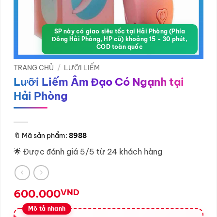
SP này có giao siêu tốc tại Hải Phòng (Phía
Đông Hải Phòng, HP cũ) khoảng 15 - 30 phút,
COD toàn quốc
TRANG CHỦ
/
LƯỠI LIẾM
Lưỡi Liếm Âm Đạo Có Ngạnh tại
Hải Phòng
🔖
Mã sản phẩm:
8988
🌟 Được đánh giá 5/5 từ 24 khách hàng
600.000
VND