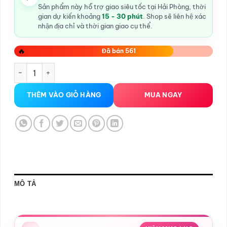
Sản phẩm này hỗ trợ giao siêu tốc tại Hải Phòng, thời
gian dự kiến khoảng
15 - 30 phút
. Shop sẽ liên hệ xác
nhận địa chỉ và thời gian giao cụ thể.
🔥
Đã bán 561
Máy Tập To Dương Vật Kéo Tay Penis Pump số lượng
THÊM VÀO GIỎ HÀNG
MUA NGAY
MÔ TẢ