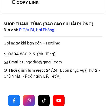
COPY LINK
SHOP THANH TÙNG (BAO CAO SU HẢI PHÒNG)
Địa chỉ:
P Cát Bi, Hải Phòng
Gọi ngay khi bạn cần – Hotline:
📞 0394.830.216 (Mr. Tùng)
✉️
Email:
tungdd16@gmail.com
⏰
Thời gian làm việc:
24/24 (Luôn phục vụ (Thứ 2 –
Chủ Nhật, kể cả ngày Lễ, Tết)\
Theo dõi trên mạng xã hội