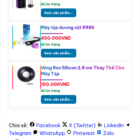
Còn hàng
Xem sản phẩm
→
Máy tập dương vật 9986
450.000
VND
Còn hàng
Xem sản phẩm
→
Vòng Ron Silicon 2.8 cm Thay Thế Cho
Máy Tập
150.000
VND
Còn hàng
Xem sản phẩm
→
Chia sẻ:
Facebook
X (Twitter)
LinkedIn
Telegram
WhatsApp
Pinterest
Zalo