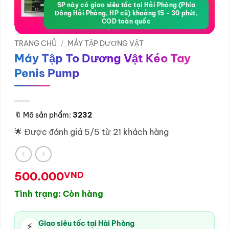
SP này có giao siêu tốc tại Hải Phòng (Phía
Đông Hải Phòng, HP cũ) khoảng 15 - 30 phút,
COD toàn quốc
TRANG CHỦ
/
MÁY TẬP DƯƠNG VẬT
Máy Tập To Dương Vật Kéo Tay
Penis Pump
🔖
Mã sản phẩm:
3232
🌟 Được đánh giá 5/5 từ 21 khách hàng
500.000
VND
Tình trạng: Còn hàng
Giao siêu tốc tại Hải Phòng
⚡