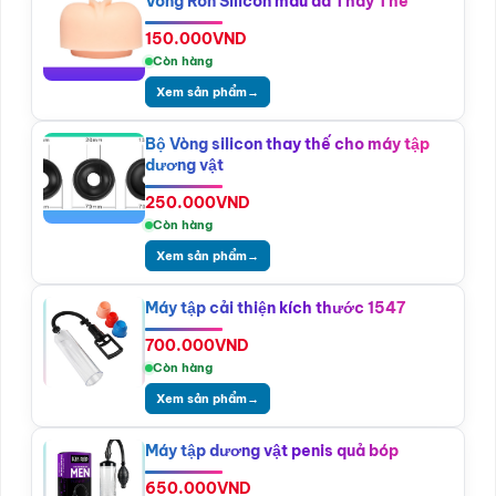
Vòng Ron Silicon màu da Thay Thế
150.000
VND
Còn hàng
Xem sản phẩm
→
Bộ Vòng silicon thay thế cho máy tập
dương vật
250.000
VND
Còn hàng
Xem sản phẩm
→
Máy tập cải thiện kích thước 1547
700.000
VND
Còn hàng
Xem sản phẩm
→
Máy tập dương vật penis quả bóp
650.000
VND