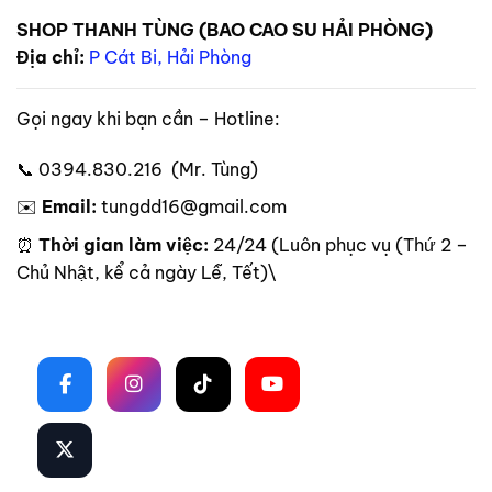
SHOP THANH TÙNG (BAO CAO SU HẢI PHÒNG)
Địa chỉ:
P Cát Bi, Hải Phòng
Gọi ngay khi bạn cần – Hotline:
📞 0394.830.216 (Mr. Tùng)
✉️
Email:
tungdd16@gmail.com
⏰
Thời gian làm việc:
24/24 (Luôn phục vụ (Thứ 2 –
Chủ Nhật, kể cả ngày Lễ, Tết)\
Theo dõi trên mạng xã hội