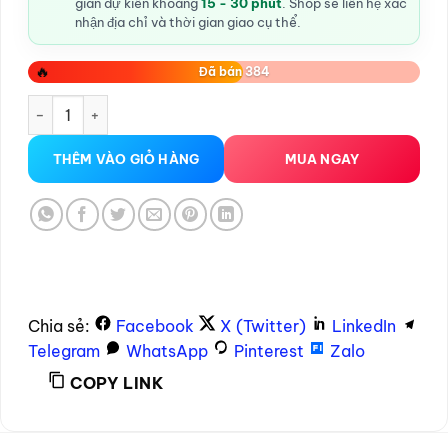
gian dự kiến khoảng
15 - 30 phút
. Shop sẽ liên hệ xác
nhận địa chỉ và thời gian giao cụ thể.
🔥
Đã bán 384
Máy thủ dâm tự động Thor – Xoáy rung thụt số lượng
THÊM VÀO GIỎ HÀNG
MUA NGAY
Chia sẻ:
Facebook
X (Twitter)
LinkedIn
Telegram
WhatsApp
Pinterest
Zalo
COPY LINK