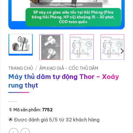
SP này có giao siêu tốc tại Hải Phòng (Phía
Đông Hải Phòng, HP cũ) khoảng 15 - 30 phút,
COD toàn quốc
TRANG CHỦ
/
ÂM ĐẠO GIẢ - CỐC THỦ DÂM
Máy thủ dâm tự động Thor – Xoáy
rung thụt
🔖
Mã sản phẩm:
7752
🌟 Được đánh giá 5/5 từ 32 khách hàng