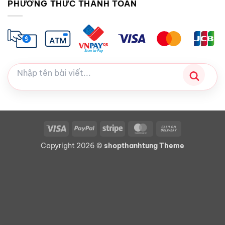
PHƯƠNG THỨC THANH TOÁN
Visa
PayPal
Stripe
MasterCard
Cash
On
Copyright 2026 ©
shopthanhtung Theme
Delivery