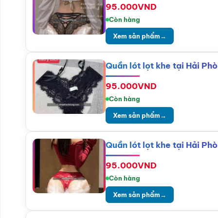
95.000
VND
Còn hàng
Xem sản phẩm
→
Quần lót lọt khe tại Hải P
95.000
VND
Còn hàng
Xem sản phẩm
→
Quần lót lọt khe tại Hải P
95.000
VND
Còn hàng
Xem sản phẩm
→