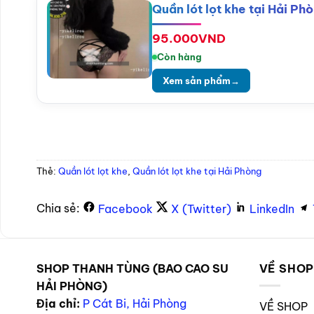
Quần lót lọt khe tại Hải P
95.000
VND
Còn hàng
Xem sản phẩm
→
Thẻ:
Quần lót lọt khe
,
Quần lót lọt khe tại Hải Phòng
Chia sẻ:
Facebook
X (Twitter)
LinkedIn
SHOP THANH TÙNG (BAO CAO SU
VỀ SHO
HẢI PHÒNG)
Địa chỉ:
P Cát Bi, Hải Phòng
VỀ SHOP