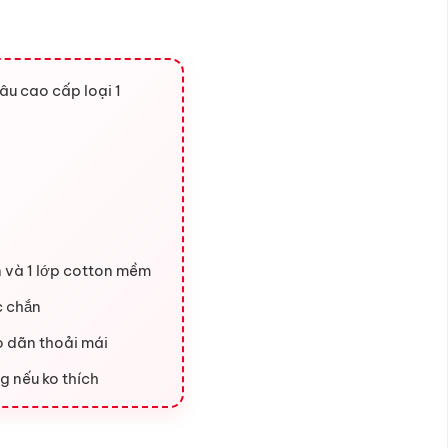
âu cao cấp loại 1
en và 1 lớp cotton mềm
c chắn
o dãn thoải mái
g nếu ko thích