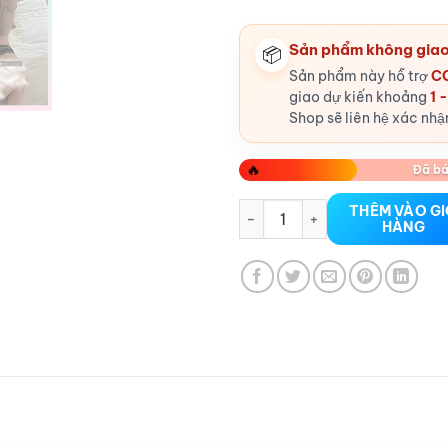
Sản phẩm không giao
📦
Sản phẩm này hỗ trợ
CO
giao dự kiến khoảng
1 
Shop sẽ liên hệ xác nhậ
🔥
Đã bá
Quần lót lọt khe tại Hải Phòn
THÊM VÀO G
HÀNG