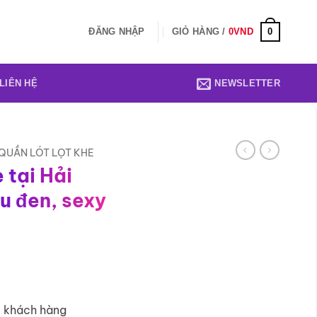
0
ĐĂNG NHẬP
GIỎ HÀNG /
0
VND
LIÊN HỆ
NEWSLETTER
QUẦN LÓT LỌT KHE
 tại Hải
u đen, sexy
5 khách hàng