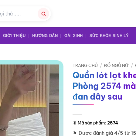
GIỚI THIỆU
HƯỚNG DẪN
GÁI XINH
SỨC KHỎE SINH LÝ
TRANG CHỦ
/
ĐỒ NGỦ NỮ
/
Quần lót lọt khe
Phòng 2574 mà
đan dây sau
🔖
Mã sản phẩm:
2574
🌟 Được đánh giá 4/5 từ 1