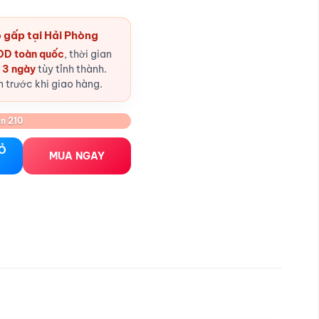
 gấp tại Hải Phòng
D toàn quốc
, thời gian
- 3 ngày
tùy tỉnh thành.
n trước khi giao hàng.
n 210
g 2574 màu đen, sexy đan dây sau số lượng
IỎ
MUA NGAY