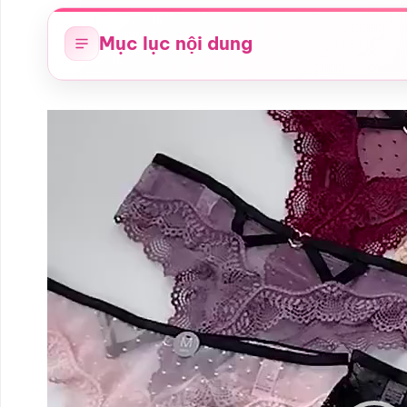
Mục lục nội dung
Trình
chơi
Video