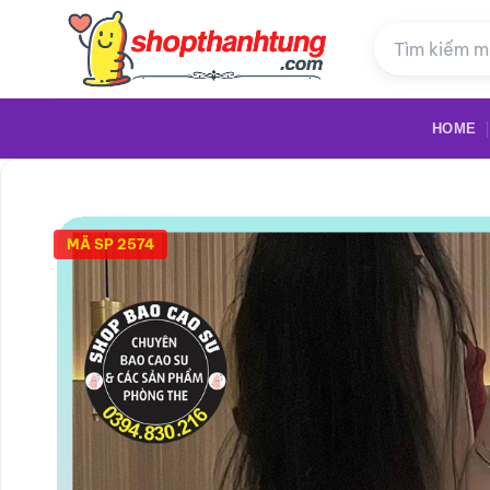
Bỏ
qua
nội
dung
HOME
MÃ SP 2574