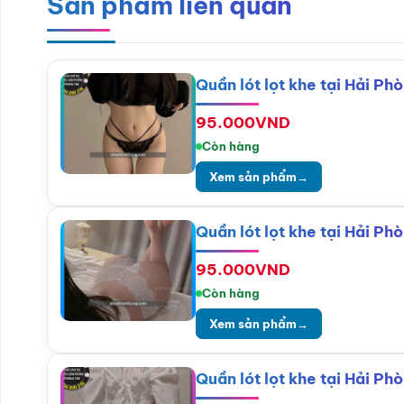
Sản phẩm liên quan
Quần lót lọt khe tại Hải P
95.000
VND
Còn hàng
Xem sản phẩm
→
Quần lót lọt khe tại Hải P
95.000
VND
Còn hàng
Xem sản phẩm
→
Quần lót lọt khe tại Hải Ph