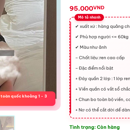
95.000
VND
✔ xuất xứ : hàng quảng ch
✔ Phù hợp người <= 60kg
✔ Màu như ảnh
– Chất liệu :ren cao cấp
– Đặc điểm nổi bật
+ Đáy quần 2 lớp : 1 lớp r
+ Viền quần có vắt sổ chắ
 toàn quốc khoảng 1 - 3
+ Chun bo toàn bộ viền, c
+ Nơ có thể cắt dời dễ dàn
Tình trạng: Còn hàng