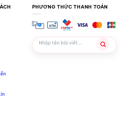
SÁCH
PHƯƠNG THỨC THANH TOÁN
iền
in