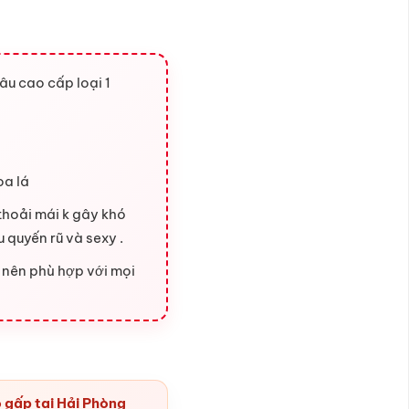
âu cao cấp loại 1
oa lá
thoải mái k gây khó
u quyến rũ và sexy .
t nên phù hợp với mọi
 gấp tại Hải Phòng