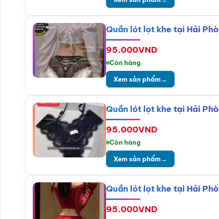
Quần lót lọt khe tại Hải Ph
95.000
VND
Còn hàng
Xem sản phẩm
→
Quần lót lọt khe tại Hải P
95.000
VND
Còn hàng
Xem sản phẩm
→
Quần lót lọt khe tại Hải P
95.000
VND