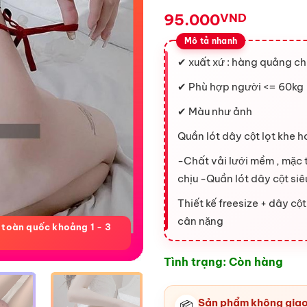
95.000
VND
✔ xuất xứ : hàng quảng ch
✔ Phù hợp người <= 60kg
✔ Màu như ảnh
Quần lót dây cột lọt khe h
-Chất vải lưới mềm , mặc 
chịu -Quần lót dây cột siê
Thiết kế freesize + dây cộ
cân nặng
 toàn quốc khoảng 1 - 3
Tình trạng: Còn hàng
Sản phẩm không giao
📦