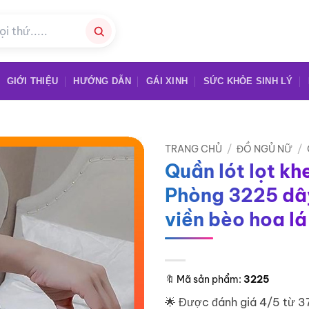
GIỚI THIỆU
HƯỚNG DẪN
GÁI XINH
SỨC KHỎE SINH LÝ
TRANG CHỦ
/
ĐỒ NGỦ NỮ
/
Quần lót lọt khe
Phòng 3225 dây
viền bèo hoa lá
🔖
Mã sản phẩm:
3225
🌟 Được đánh giá 4/5 từ 3