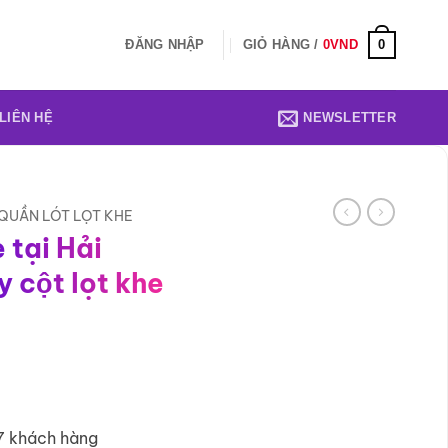
0
ĐĂNG NHẬP
GIỎ HÀNG /
0
VND
LIÊN HỆ
NEWSLETTER
QUẦN LÓT LỌT KHE
 tại Hải
 cột lọt khe
7 khách hàng