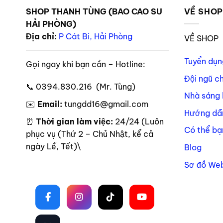
SHOP THANH TÙNG (BAO CAO SU
VỀ SHO
HẢI PHÒNG)
Địa chỉ:
P Cát Bi, Hải Phòng
VỀ SHOP
Tuyển dụn
Gọi ngay khi bạn cần – Hotline:
Đội ngũ c
📞 0394.830.216 (Mr. Tùng)
Nhà sáng 
✉️
Email:
tungdd16@gmail.com
Hướng dẫ
⏰
Thời gian làm việc:
24/24 (Luôn
Có thể bạ
phục vụ (Thứ 2 – Chủ Nhật, kể cả
ngày Lễ, Tết)\
Blog
Sơ đồ Web
Theo dõi trên mạng xã hội