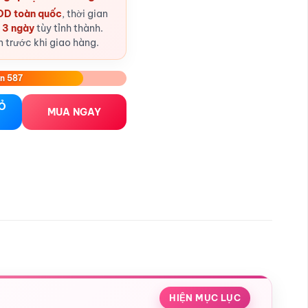
D toàn quốc
, thời gian
- 3 ngày
tùy tỉnh thành.
n trước khi giao hàng.
n 587
 3225 dây cột lọt khe viền bèo hoa lá số lượng
IỎ
MUA NGAY
HIỆN MỤC LỤC