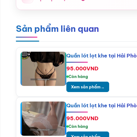
Sản phẩm liên quan
Quần lót lọt khe tại Hải P
95.000
VND
Còn hàng
Xem sản phẩm
→
Quần lót lọt khe tại Hải P
95.000
VND
Còn hàng
Xem sản phẩm
→