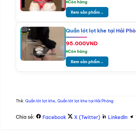
Còn hàng
Xem sản phẩm
→
Quần lót lọt khe tại Hải P
95.000
VND
Còn hàng
Xem sản phẩm
→
Thẻ:
Quần lót lọt khe
,
Quần lót lọt khe tại Hải Phòng
Chia sẻ:
Facebook
X (Twitter)
LinkedIn