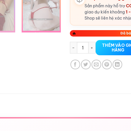
Sản phẩm này hỗ trợ
CO
giao dự kiến khoảng
1 
Shop sẽ liên hệ xác nhậ
🔥
Đã bá
Quần lót lọt khe tại Hải Phòng
THÊM VÀO G
HÀNG