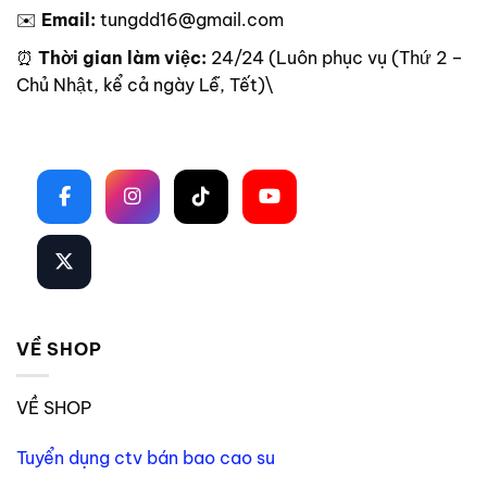
✉️
Email:
tungdd16@gmail.com
⏰
Thời gian làm việc:
24/24 (Luôn phục vụ (Thứ 2 –
Chủ Nhật, kể cả ngày Lễ, Tết)\
Theo dõi trên mạng xã hội
VỀ SHOP
VỀ SHOP
Tuyển dụng ctv bán bao cao su