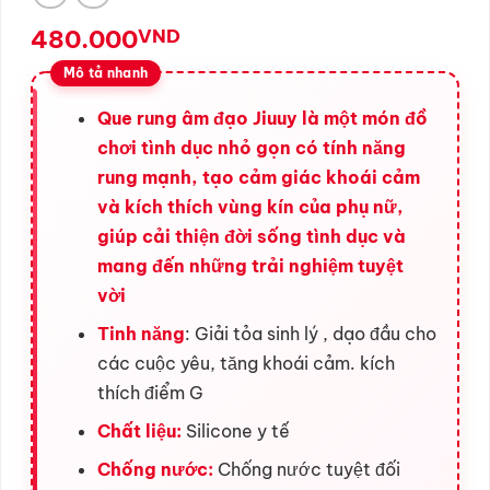
480.000
VND
Que rung âm đạo Jiuuy là một món đồ
chơi tình dục nhỏ gọn có tính năng
rung mạnh, tạo cảm giác khoái cảm
và kích thích vùng kín của phụ nữ,
giúp cải thiện đời sống tình dục và
mang đến những trải nghiệm tuyệt
vời
Tinh năng
: Giải tỏa sinh lý , dạo đầu cho
các cuộc yêu, tăng khoái cảm. kích
thích điểm G
Chất liệu:
Silicone y tế
Chống nước:
Chống nước tuyệt đối