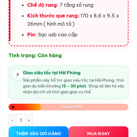
Chế độ rung
: 7 tầng số rung
Kích thước que rung:
170 x 8,6 x 9,5 x
26mm ( hình mô tả )
Pin
: Sạc usb cao cấp
Tình trạng: Còn hàng
Giao siêu tốc tại Hải Phòng
⚡
Sản phẩm này hỗ trợ giao siêu tốc tại Hải Phòng, thời
gian dự kiến khoảng
15 - 30 phút
. Shop sẽ liên hệ xác
nhận địa chỉ và thời gian giao cụ thể.
🔥
Đã bán 190
Que Rung Âm Đạo Yiuuy số lượng
THÊM VÀO GIỎ HÀNG
MUA NGAY