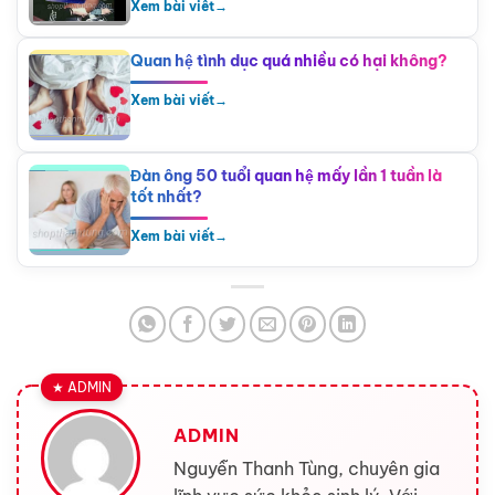
Xem bài viết
→
Quan hệ tình dục quá nhiều có hại không?
Xem bài viết
→
Đàn ông 50 tuổi quan hệ mấy lần 1 tuần là
tốt nhất?
Xem bài viết
→
ADMIN
Nguyễn Thanh Tùng, chuyên gia