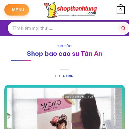
Bỏ
qua
MENU
0
nội
dung
TIN TỨC
Shop bao cao su Tân An
BỞI
ADMIN