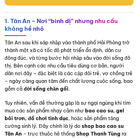
1. Tân An – Nơi “bình dị” nhưng nhu cầu
không hề nhỏ
Tân An sau khi sáp nhập vào thành phố Hải Phòng trở
thành một xã có tốc độ phát triển ổn định, dân cư
đông đúc, và từng bước hội nhập sâu vào đời sống đô
thị. Bên cạnh các nhu cầu tiêu dùng cơ bản, người
dân nơi đây – đặc biệt là các cặp đôi trẻ, vợ chồng trẻ
– ngày càng quan tâm đến chất lượng cuộc sống, bao
gồm cả
đời sống chăn gối
.
Tuy nhiên, vấn đề thường gặp là sự ngại ngùng khi tìm
mua các sản phẩm nhạy cảm như
bao cao su, gel
bôi trơn, đồ chơi tình dục
, hoặc sản phẩm tăng
cường sinh lý. Đây chính là lý do
shop bao cao su
Tân An
– trực thuộc hệ thống
Shop Thanh Tùng
ra