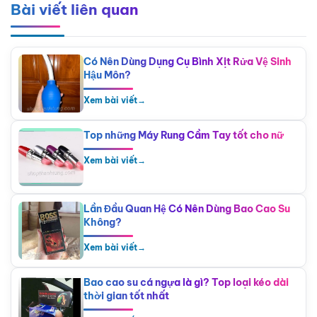
Bài viết liên quan
Có Nên Dùng Dụng Cụ Bình Xịt Rửa Vệ Sinh
Hậu Môn?
Xem bài viết
→
Top những Máy Rung Cầm Tay tốt cho nữ
Xem bài viết
→
Lần Đầu Quan Hệ Có Nên Dùng Bao Cao Su
Không?
Xem bài viết
→
Bao cao su cá ngựa là gì? Top loại kéo dài
thời gian tốt nhất