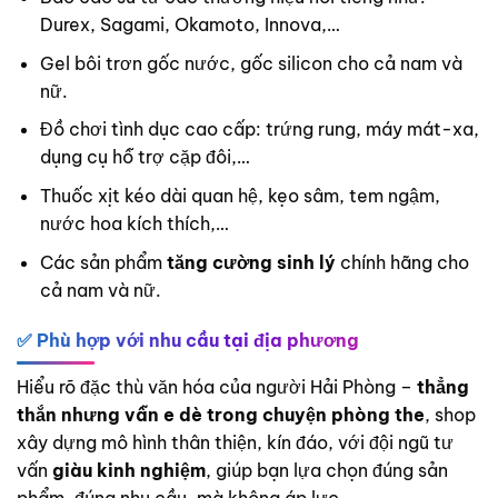
Durex, Sagami, Okamoto, Innova,…
Gel bôi trơn gốc nước, gốc silicon cho cả nam và
nữ.
Đồ chơi tình dục cao cấp: trứng rung, máy mát-xa,
dụng cụ hỗ trợ cặp đôi,…
Thuốc xịt kéo dài quan hệ, kẹo sâm, tem ngậm,
nước hoa kích thích,…
Các sản phẩm
tăng cường sinh lý
chính hãng cho
cả nam và nữ.
✅ Phù hợp với nhu cầu tại địa phương
Hiểu rõ đặc thù văn hóa của người Hải Phòng –
thẳng
thắn nhưng vẫn e dè trong chuyện phòng the
, shop
xây dựng mô hình thân thiện, kín đáo, với đội ngũ tư
vấn
giàu kinh nghiệm
, giúp bạn lựa chọn đúng sản