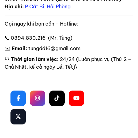
Địa chỉ:
P Cát Bi, Hải Phòng
Gọi ngay khi bạn cần – Hotline:
📞 0394.830.216 (Mr. Tùng)
✉️
Email:
tungdd16@gmail.com
⏰
Thời gian làm việc:
24/24 (Luôn phục vụ (Thứ 2 –
Chủ Nhật, kể cả ngày Lễ, Tết)\
Theo dõi trên mạng xã hội