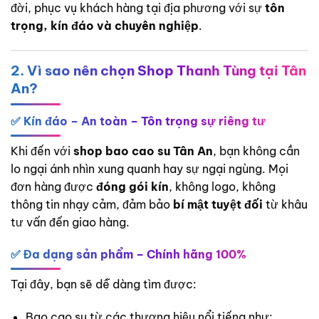
đời, phục vụ khách hàng tại địa phương với sự
tôn
trọng, kín đáo và chuyên nghiệp
.
2. Vì sao nên chọn Shop Thanh Tùng tại Tân
An?
✅ Kín đáo – An toàn – Tôn trọng sự riêng tư
Khi đến với
shop bao cao su Tân An
, bạn không cần
lo ngại ánh nhìn xung quanh hay sự ngại ngùng. Mọi
đơn hàng được
đóng gói kín
, không logo, không
thông tin nhạy cảm, đảm bảo
bí mật tuyệt đối
từ khâu
tư vấn đến giao hàng.
✅ Đa dạng sản phẩm – Chính hãng 100%
Tại đây, bạn sẽ dễ dàng tìm được:
Bao cao su từ các thương hiệu nổi tiếng như: