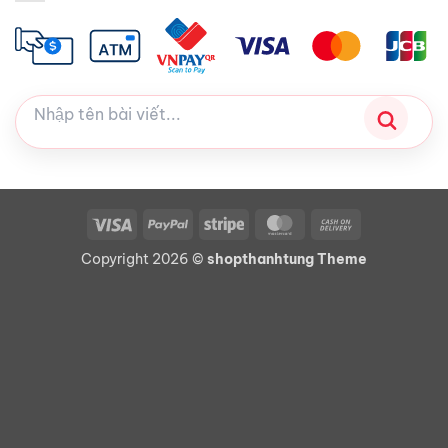
Visa
PayPal
Stripe
MasterCard
Cash
On
Copyright 2026 ©
shopthanhtung Theme
Delivery