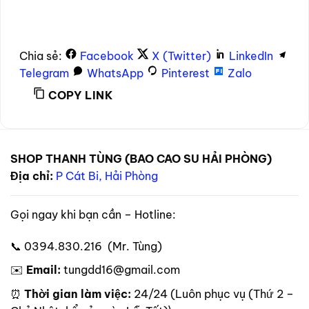
Chia sẻ:
Facebook
X (Twitter)
LinkedIn
Telegram
WhatsApp
Pinterest
Zalo
COPY LINK
SHOP THANH TÙNG (BAO CAO SU HẢI PHÒNG)
Địa chỉ:
P Cát Bi, Hải Phòng
Gọi ngay khi bạn cần – Hotline:
📞 0394.830.216 (Mr. Tùng)
✉️
Email:
tungdd16@gmail.com
⏰
Thời gian làm việc:
24/24 (Luôn phục vụ (Thứ 2 –