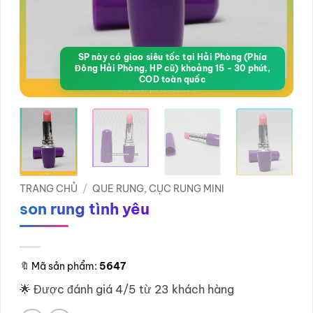
SP này có giao siêu tốc tại Hải Phòng (Phía
Đông Hải Phòng, HP cũ) khoảng 15 - 30 phút,
COD toàn quốc
TRANG CHỦ
/
QUE RUNG, CỤC RUNG MINI
son rung tình yêu
🔖
Mã sản phẩm:
5647
🌟 Được đánh giá 4/5 từ 23 khách hàng