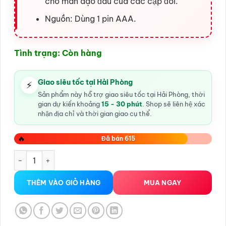
cho màn dạo đầu của các cặp đôi.
Nguồn: Dùng 1 pin AAA.
Tình trạng: Còn hàng
Giao siêu tốc tại Hải Phòng
⚡
Sản phẩm này hỗ trợ giao siêu tốc tại Hải Phòng, thời
gian dự kiến khoảng
15 - 30 phút
. Shop sẽ liên hệ xác
nhận địa chỉ và thời gian giao cụ thể.
🔥
Đã bán 615
son rung tình yêu số lượng
THÊM VÀO GIỎ HÀNG
MUA NGAY