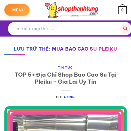
Bỏ
qua
MENU
0
nội
dung
LƯU TRỮ THẺ:
MUA BAO CAO SU PLEIKU
TIN TỨC
TOP 5+ Địa Chỉ Shop Bao Cao Su Tại
Pleiku – Gia Lai Uy Tín
BỞI
ADMIN