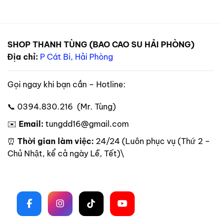
SHOP THANH TÙNG (BAO CAO SU HẢI PHÒNG)
Địa chỉ:
P Cát Bi, Hải Phòng
Gọi ngay khi bạn cần – Hotline:
📞 0394.830.216 (Mr. Tùng)
✉️
Email:
tungdd16@gmail.com
⏰
Thời gian làm việc:
24/24 (Luôn phục vụ (Thứ 2 –
Chủ Nhật, kể cả ngày Lễ, Tết)\
Theo dõi trên mạng xã hội