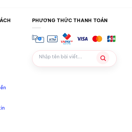
SÁCH
PHƯƠNG THỨC THANH TOÁN
iền
in