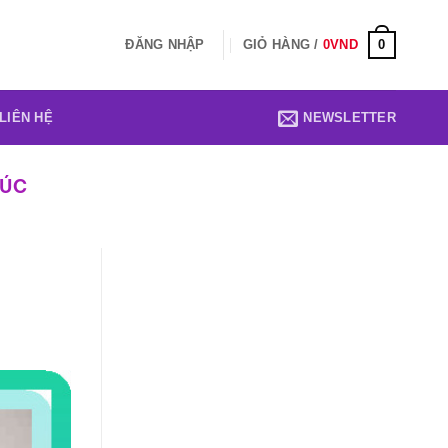
0
ĐĂNG NHẬP
GIỎ HÀNG /
0
VND
LIÊN HỆ
NEWSLETTER
HÚC