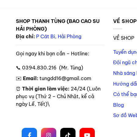
SHOP THANH TÙNG (BAO CAO SU
VỀ SHO
HẢI PHÒNG)
Địa chỉ:
P Cát Bi, Hải Phòng
VỀ SHOP
Tuyển dụn
Gọi ngay khi bạn cần – Hotline:
Đội ngũ c
📞 0394.830.216 (Mr. Tùng)
Nhà sáng 
✉️
Email:
tungdd16@gmail.com
Hướng dẫ
⏰
Thời gian làm việc:
24/24 (Luôn
Có thể bạ
phục vụ (Thứ 2 – Chủ Nhật, kể cả
ngày Lễ, Tết)\
Blog
Sơ đồ Web
Theo dõi trên mạng xã hội