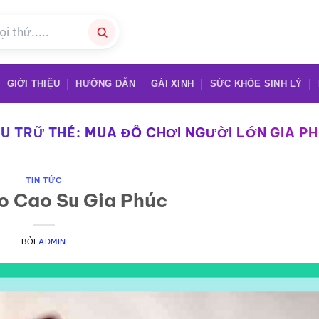
GIỚI THIỆU
HƯỚNG DẪN
GÁI XINH
SỨC KHỎE SINH LÝ
U TRỮ THẺ:
MUA ĐỒ CHƠI NGƯỜI LỚN GIA P
TIN TỨC
o Cao Su Gia Phúc
BỞI
ADMIN