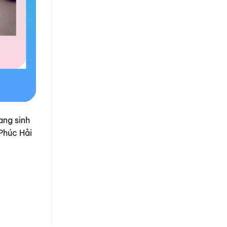
ang sinh
 Phúc Hải