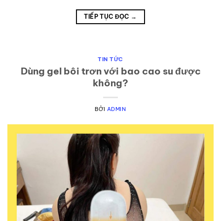
TIẾP TỤC ĐỌC
→
TIN TỨC
Dùng gel bôi trơn với bao cao su được
không?
BỞI
ADMIN