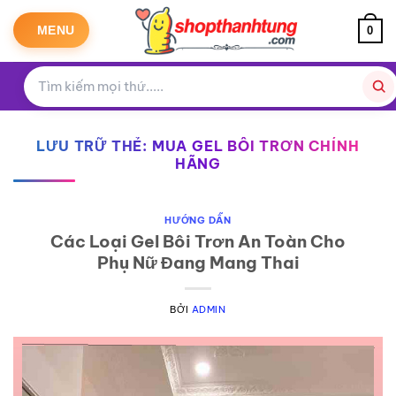
Bỏ
qua
MENU
0
nội
dung
LƯU TRỮ THẺ:
MUA GEL BÔI TRƠN CHÍNH
HÃNG
HƯỚNG DẪN
Các Loại Gel Bôi Trơn An Toàn Cho
Phụ Nữ Đang Mang Thai
BỞI
ADMIN