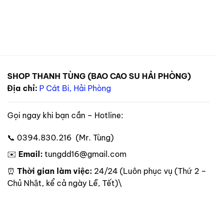
SHOP THANH TÙNG (BAO CAO SU HẢI PHÒNG)
Địa chỉ:
P Cát Bi, Hải Phòng
Gọi ngay khi bạn cần – Hotline:
📞 0394.830.216 (Mr. Tùng)
✉️
Email:
tungdd16@gmail.com
⏰
Thời gian làm việc:
24/24 (Luôn phục vụ (Thứ 2 –
Chủ Nhật, kể cả ngày Lễ, Tết)\
Theo dõi trên mạng xã hội