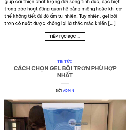
giúp cải thiện chất lượng đời sống tình dục, đặc biệt
trong các hoạt động quan hệ bằng miệng hoặc khi cơ
thể không tiết đủ độ ẩm tự nhiên. Tuy nhiên, gel bôi
trơn có nuốt được không lại là thắc mắc khiến […]
TIẾP TỤC ĐỌC
→
TIN TỨC
CÁCH CHỌN GEL BÔI TRƠN PHÙ HỢP
NHẤT
BỞI
ADMIN