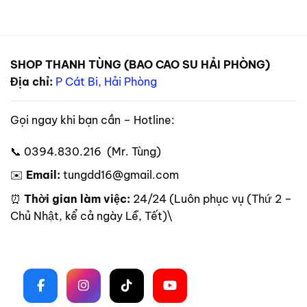
SHOP THANH TÙNG (BAO CAO SU HẢI PHÒNG)
Địa chỉ:
P Cát Bi, Hải Phòng
Gọi ngay khi bạn cần – Hotline:
📞 0394.830.216 (Mr. Tùng)
✉️
Email:
tungdd16@gmail.com
⏰
Thời gian làm việc:
24/24 (Luôn phục vụ (Thứ 2 –
Chủ Nhật, kể cả ngày Lễ, Tết)\
Theo dõi trên mạng xã hội