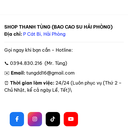
SHOP THANH TÙNG (BAO CAO SU HẢI PHÒNG)
Địa chỉ:
P Cát Bi, Hải Phòng
Gọi ngay khi bạn cần – Hotline:
📞 0394.830.216 (Mr. Tùng)
✉️
Email:
tungdd16@gmail.com
⏰
Thời gian làm việc:
24/24 (Luôn phục vụ (Thứ 2 –
Chủ Nhật, kể cả ngày Lễ, Tết)\
Theo dõi trên mạng xã hội