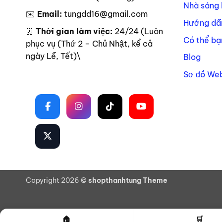
Nhà sáng 
✉️
Email:
tungdd16@gmail.com
Hướng dẫ
⏰
Thời gian làm việc:
24/24 (Luôn
Có thể bạ
phục vụ (Thứ 2 – Chủ Nhật, kể cả
ngày Lễ, Tết)\
Blog
Sơ đồ Web
Theo dõi trên mạng xã hội
Copyright 2026 ©
shopthanhtung Theme
🏠
🛒