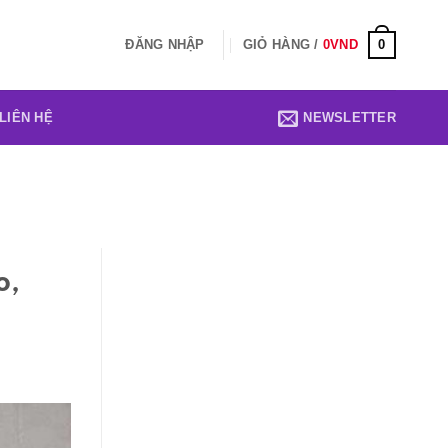
0
ĐĂNG NHẬP
GIỎ HÀNG /
0
VND
LIÊN HỆ
NEWSLETTER
o,