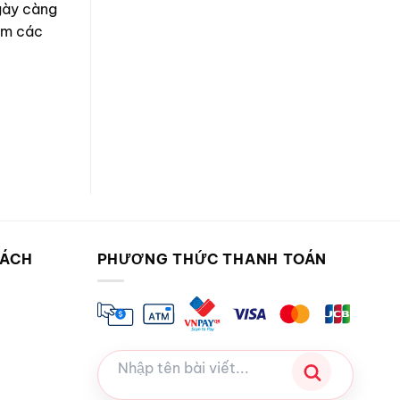
gày càng
iếm các
SÁCH
PHƯƠNG THỨC THANH TOÁN