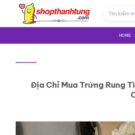
Bỏ
qua
nội
dung
HOME
Địa Chỉ Mua Trứng Rung Tì