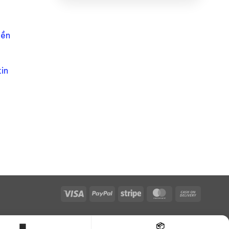
iền
in
Visa
PayPal
Stripe
MasterCard
Cash
On
Delivery
▦
📦