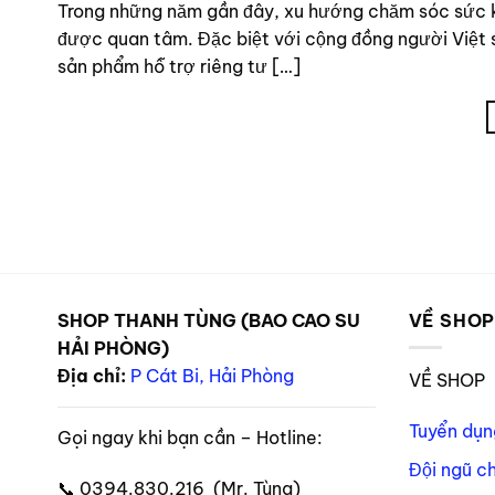
Trong những năm gần đây, xu hướng chăm sóc sức 
được quan tâm. Đặc biệt với cộng đồng người Việt s
sản phẩm hỗ trợ riêng tư […]
SHOP THANH TÙNG (BAO CAO SU
VỀ SHO
HẢI PHÒNG)
Địa chỉ:
P Cát Bi, Hải Phòng
VỀ SHOP
Tuyển dụn
Gọi ngay khi bạn cần – Hotline:
Đội ngũ c
📞 0394.830.216 (Mr. Tùng)