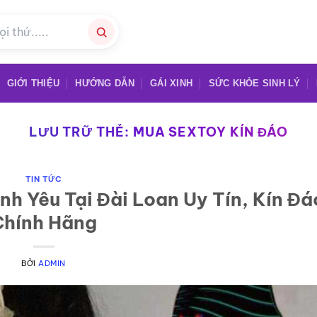
GIỚI THIỆU
HƯỚNG DẪN
GÁI XINH
SỨC KHỎE SINH LÝ
LƯU TRỮ THẺ:
MUA SEXTOY KÍN ĐÁO
TIN TỨC
nh Yêu Tại Đài Loan Uy Tín, Kín Đá
Chính Hãng
BỞI
ADMIN