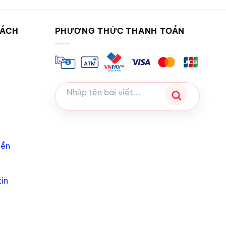
SÁCH
PHƯƠNG THỨC THANH TOÁN
iền
in