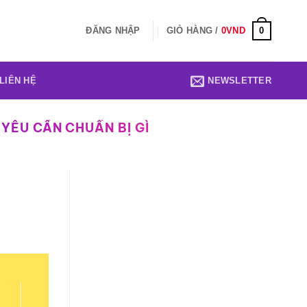
0
ĐĂNG NHẬP
GIỎ HÀNG /
0
VND
LIÊN HỆ
NEWSLETTER
YÊU CẦN CHUẨN BỊ GÌ