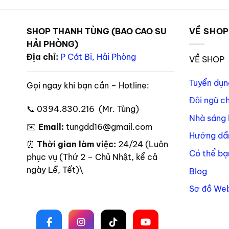
SHOP THANH TÙNG (BAO CAO SU
VỀ SHO
HẢI PHÒNG)
Địa chỉ:
P Cát Bi, Hải Phòng
VỀ SHOP
Tuyển dụn
Gọi ngay khi bạn cần – Hotline:
Đội ngũ c
📞 0394.830.216 (Mr. Tùng)
Nhà sáng 
✉️
Email:
tungdd16@gmail.com
Hướng dẫ
⏰
Thời gian làm việc:
24/24 (Luôn
Có thể bạ
phục vụ (Thứ 2 – Chủ Nhật, kể cả
ngày Lễ, Tết)\
Blog
Sơ đồ Web
Theo dõi trên mạng xã hội