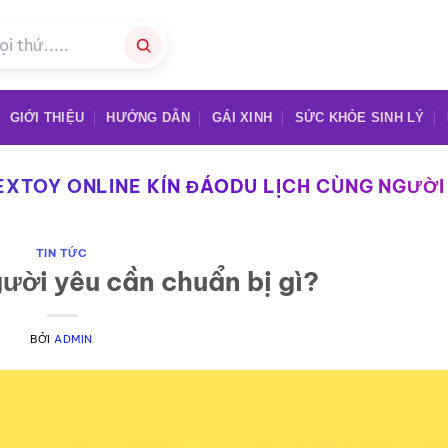
GIỚI THIỆU
HƯỚNG DẪN
GÁI XINH
SỨC KHỎE SINH LÝ
XTOY ONLINE KÍN ĐÁODU LỊCH CÙNG NGƯỜI 
TIN TỨC
gười yêu cần chuẩn bị gì?
BỞI
ADMIN