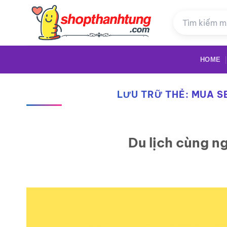
Bỏ
qua
nội
dung
HOME
LƯU TRỮ THẺ:
MUA SE
Du lịch cùng n