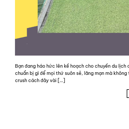
Bạn đang háo hức lên kế hoạch cho chuyến du lịch 
chuẩn bị gì để mọi thứ suôn sẻ, lãng mạn mà không t
crush cách đây vài […]