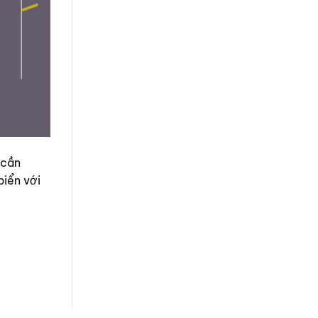
 cần
biển với