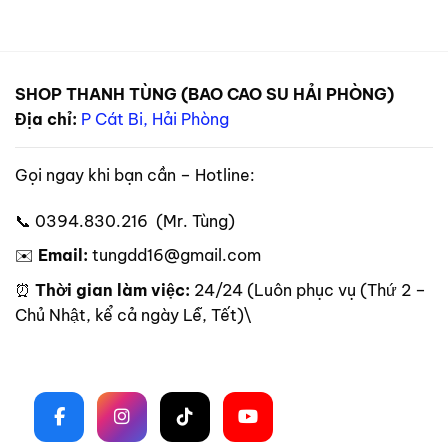
SHOP THANH TÙNG (BAO CAO SU HẢI PHÒNG)
Địa chỉ:
P Cát Bi, Hải Phòng
Gọi ngay khi bạn cần – Hotline:
📞 0394.830.216 (Mr. Tùng)
✉️
Email:
tungdd16@gmail.com
⏰
Thời gian làm việc:
24/24 (Luôn phục vụ (Thứ 2 –
Chủ Nhật, kể cả ngày Lễ, Tết)\
Theo dõi trên mạng xã hội