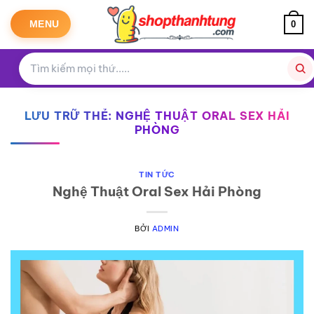
Bỏ
qua
MENU
0
nội
dung
LƯU TRỮ THẺ:
NGHỆ THUẬT ORAL SEX HẢI
PHÒNG
TIN TỨC
Nghệ Thuật Oral Sex Hải Phòng
BỞI
ADMIN