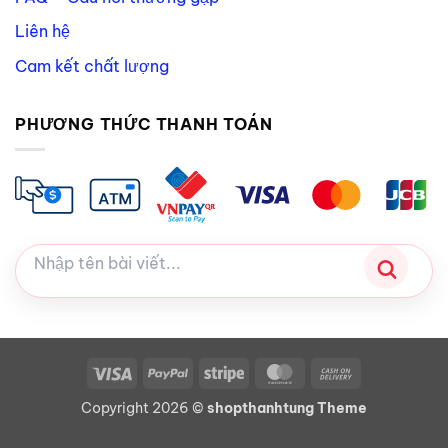
Liên hệ
Cam kết chất lượng
PHƯƠNG THỨC THANH TOÁN
Visa
PayPal
Stripe
MasterCard
Cash
On
Copyright 2026 ©
shopthanhtung Theme
Delivery