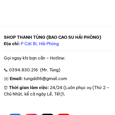
SHOP THANH TÙNG (BAO CAO SU HẢI PHÒNG)
Địa chỉ:
P Cát Bi, Hải Phòng
Gọi ngay khi bạn cần – Hotline:
📞 0394.830.216 (Mr. Tùng)
✉️
Email:
tungdd16@gmail.com
⏰
Thời gian làm việc:
24/24 (Luôn phục vụ (Thứ 2 –
Chủ Nhật, kể cả ngày Lễ, Tết)\
Theo dõi trên mạng xã hội