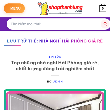
Bỏ
qua
MENU
0
nội
dung
LƯU TRỮ THẺ:
NHÀ NGHỈ HẢI PHÒNG GIÁ RẺ
TIN TỨC
Top những nhà nghỉ Hải Phòng giá rẻ,
chất lượng đáng trải nghiệm nhất
BỞI
ADMIN