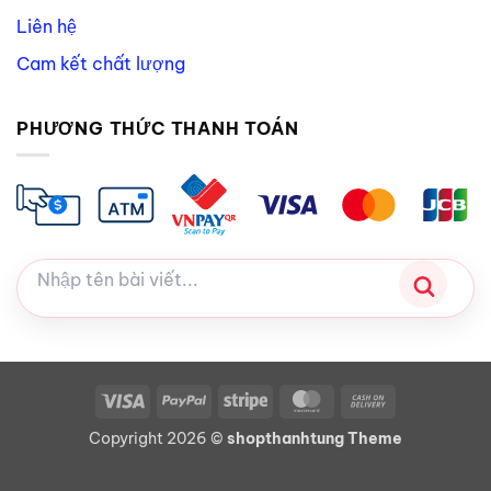
Liên hệ
Cam kết chất lượng
PHƯƠNG THỨC THANH TOÁN
Visa
PayPal
Stripe
MasterCard
Cash
On
Copyright 2026 ©
shopthanhtung Theme
Delivery