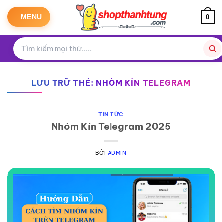
Bỏ
qua
MENU
0
nội
dung
LƯU TRỮ THẺ:
NHÓM KÍN TELEGRAM
TIN TỨC
Nhóm Kín Telegram 2025
BỞI
ADMIN