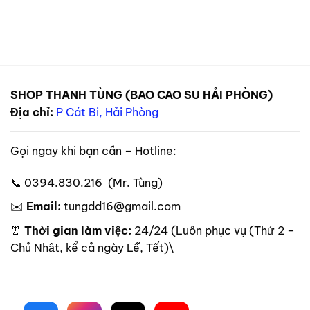
SHOP THANH TÙNG (BAO CAO SU HẢI PHÒNG)
Địa chỉ:
P Cát Bi, Hải Phòng
Gọi ngay khi bạn cần – Hotline:
📞 0394.830.216 (Mr. Tùng)
✉️
Email:
tungdd16@gmail.com
⏰
Thời gian làm việc:
24/24 (Luôn phục vụ (Thứ 2 –
Chủ Nhật, kể cả ngày Lễ, Tết)\
Theo dõi trên mạng xã hội