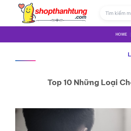
Bỏ
qua
nội
dung
HOME
Top 10 Những Loại C