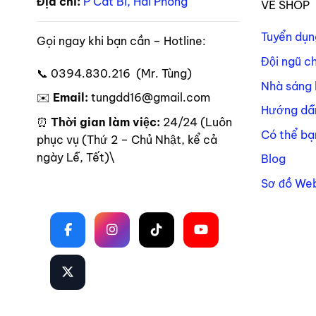
Địa chỉ:
P Cát Bi, Hải Phòng
VỀ SHOP
Tuyển dụn
Gọi ngay khi bạn cần – Hotline:
Đội ngũ c
📞 0394.830.216 (Mr. Tùng)
Nhà sáng 
✉️
Email:
tungdd16@gmail.com
Hướng dẫ
⏰
Thời gian làm việc:
24/24 (Luôn
Có thể bạ
phục vụ (Thứ 2 – Chủ Nhật, kể cả
ngày Lễ, Tết)\
Blog
Sơ đồ Web
Theo dõi trên mạng xã hội