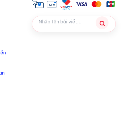
iền
in