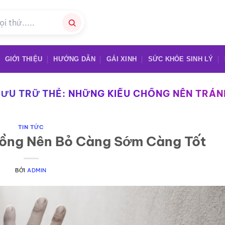
GIỚI THIỆU
HƯỚNG DẪN
GÁI XINH
SỨC KHỎE SINH LÝ
LƯU TRỮ THẺ:
NHỮNG KIỂU CHỒNG NÊN TRÁN
TIN TỨC
hồng Nên Bỏ Càng Sớm Càng Tốt
BỞI
ADMIN