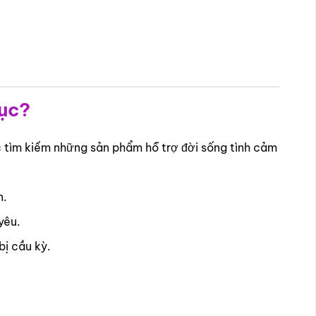
dục?
c tìm kiếm những sản phẩm hỗ trợ đời sống tình cảm
n.
yêu.
ị cầu kỳ.