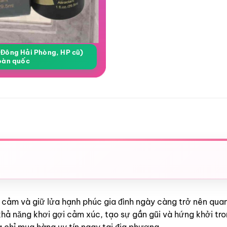
a Đông Hải Phòng, HP cũ)
oàn quốc
ình cảm và giữ lửa hạnh phúc gia đình ngày càng trở nên qua
hả năng khơi gợi cảm xúc, tạo sự gần gũi và hứng khởi tron
a chỉ mua hàng uy tín ngay tại địa phương.