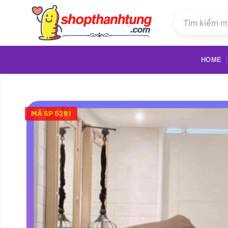
Bỏ
qua
nội
dung
HOME
MÃ SP 5281