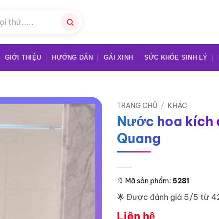
GIỚI THIỆU
HƯỚNG DẪN
GÁI XINH
SỨC KHỎE SINH LÝ
TRANG CHỦ
/
KHÁC
Nước hoa kích 
Quang
🔖
Mã sản phẩm:
5281
🌟 Được đánh giá 5/5 từ 4
Liên hệ