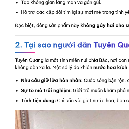
Tạo không gian lãng mạn và gần gũi.
Hỗ trợ các cặp đôi tìm lại sự mới mẻ trong tình y
Đặc biệt, dòng sản phẩm này
không gây hại cho 
2. Tại sao người dân Tuyên Q
Tuyên Quang là một tỉnh miền núi phía Bắc, nơi co
không còn xa lạ. Một số lý do khiến
nước hoa kích 
Nhu cầu giữ lửa hôn nhân:
Cuộc sống bận rộn, c
Sự tò mò trải nghiệm:
Giới trẻ muốn khám phá nh
Tính tiện dụng:
Chỉ cần vài giọt nước hoa, bạn 