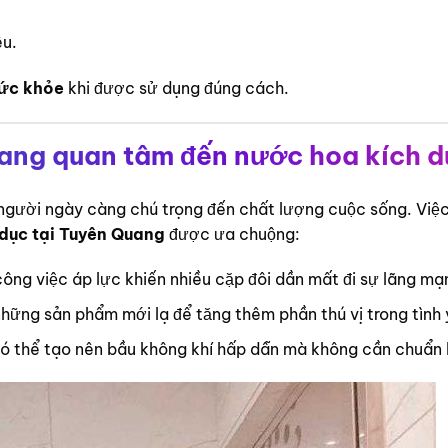
êu.
sức khỏe
khi được sử dụng đúng cách.
uang quan tâm đến nước hoa kích 
n người ngày càng chú trọng đến chất lượng cuộc sống. Việ
dục tại Tuyên Quang
được ưa chuộng:
ông việc áp lực khiến nhiều cặp đôi dần mất đi sự lãng mạ
ững sản phẩm mới lạ để tăng thêm phần thú vị trong tình 
có thể tạo nên bầu không khí hấp dẫn mà không cần chuẩn b