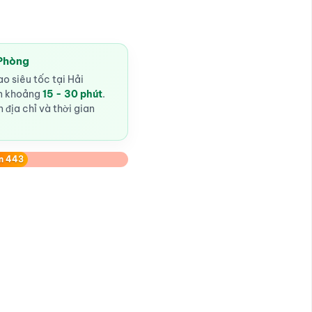
 Phòng
o siêu tốc tại Hải
ến khoảng
15 - 30 phút
.
 địa chỉ và thời gian
n 443