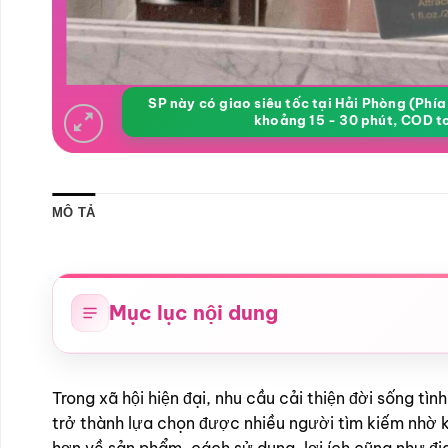
SP này có giao siêu tốc tại Hải Phòng (Phí
khoảng 15 - 30 phút, COD t
MÔ TẢ
Mục lục nội dung
Trong xã hội hiện đại, nhu cầu cải thiện đời sống t
trở thành lựa chọn được nhiều người tìm kiếm nhờ k
hơn về sản phẩm, cách sử dụng, lợi ích cũng như đị