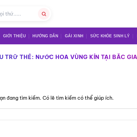
GIỚI THIỆU
HƯỚNG DẪN
GÁI XINH
SỨC KHỎE SINH LÝ
U TRỮ THẺ:
NƯỚC HOA VÙNG KÍN TẠI BẮC GI
n đang tìm kiếm. Có lẽ tìm kiếm có thể giúp ích.