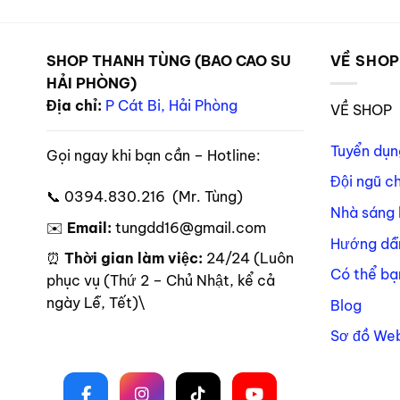
SHOP THANH TÙNG (BAO CAO SU
VỀ SHO
HẢI PHÒNG)
Địa chỉ:
P Cát Bi, Hải Phòng
VỀ SHOP
Tuyển dụn
Gọi ngay khi bạn cần – Hotline:
Đội ngũ c
📞 0394.830.216 (Mr. Tùng)
Nhà sáng 
✉️
Email:
tungdd16@gmail.com
Hướng dẫ
⏰
Thời gian làm việc:
24/24 (Luôn
Có thể bạ
phục vụ (Thứ 2 – Chủ Nhật, kể cả
ngày Lễ, Tết)\
Blog
Sơ đồ Web
Theo dõi trên mạng xã hội