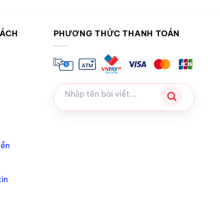
SÁCH
PHƯƠNG THỨC THANH TOÁN
iền
in