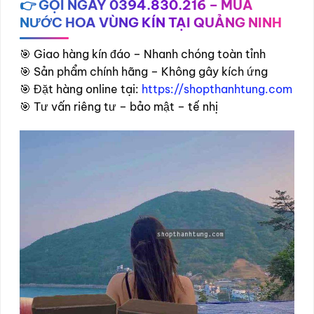
👉 GỌI NGAY 0394.830.216 – MUA
NƯỚC HOA VÙNG KÍN TẠI QUẢNG NINH
🎯 Giao hàng kín đáo – Nhanh chóng toàn tỉnh
🎯 Sản phẩm chính hãng – Không gây kích ứng
🎯 Đặt hàng online tại:
https://shopthanhtung.com
🎯 Tư vấn riêng tư – bảo mật – tế nhị