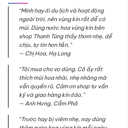
“Mình hay đi du lịch và hoạt động
ngoài trời, nên vùng kín rất dễ có
mùi. Dùng nước hoa vùng kín bên
shop Thanh Tùng thấy thơm nhẹ, dễ
chịu, tự tin hơn hẳn.”
—
Chị Hoa, Hạ Long
“Tôi mua cho vợ dùng. Cô ấy rất
thích mùi hoa nhài, nhẹ nhàng mà
vẫn quyến rũ. Cảm ơn shop tư vấn
kỹ và giao hàng kín đáo.”
—
Anh Hưng, Cẩm Phả
“Trước hay bị viêm nhẹ, nay dùng
thêm nước hoa vùng kín mỗi ngày,