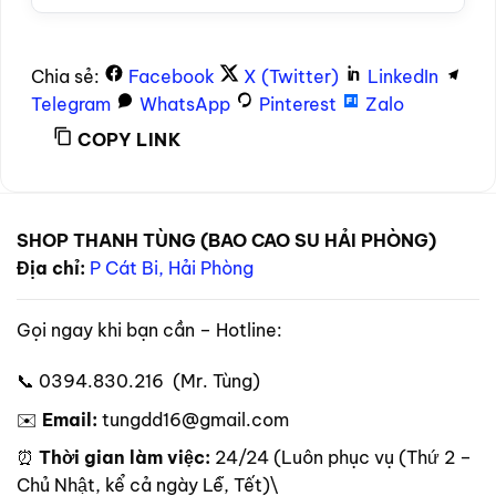
Chia sẻ:
Facebook
X (Twitter)
LinkedIn
Telegram
WhatsApp
Pinterest
Zalo
COPY LINK
SHOP THANH TÙNG (BAO CAO SU HẢI PHÒNG)
Địa chỉ:
P Cát Bi, Hải Phòng
Gọi ngay khi bạn cần – Hotline:
📞 0394.830.216 (Mr. Tùng)
✉️
Email:
tungdd16@gmail.com
⏰
Thời gian làm việc:
24/24 (Luôn phục vụ (Thứ 2 –
Chủ Nhật, kể cả ngày Lễ, Tết)\