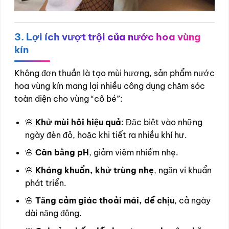
3. Lợi ích vượt trội của nước hoa vùng
kín
Không đơn thuần là tạo mùi hương, sản phẩm nước
hoa vùng kín mang lại nhiều công dụng chăm sóc
toàn diện cho vùng “cô bé”:
🌸
Khử mùi hôi hiệu quả
: Đặc biệt vào những
ngày đèn đỏ, hoặc khi tiết ra nhiều khí hư.
🌸
Cân bằng pH
, giảm viêm nhiễm nhẹ.
🌸
Kháng khuẩn, khử trùng nhẹ
, ngăn vi khuẩn
phát triển.
🌸
Tăng cảm giác thoải mái, dễ chịu
, cả ngày
dài năng động.