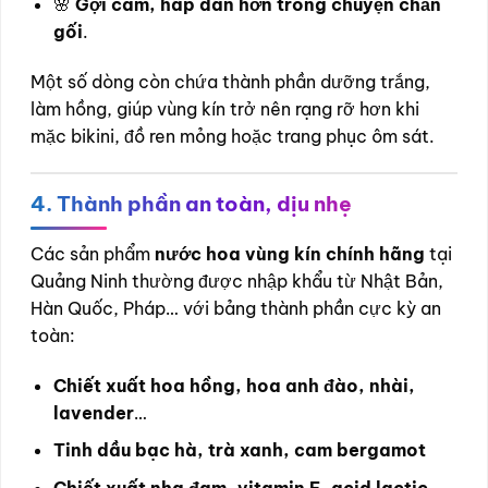
🌸
Gợi cảm, hấp dẫn hơn trong chuyện chăn
gối
.
Một số dòng còn chứa thành phần dưỡng trắng,
làm hồng, giúp vùng kín trở nên rạng rỡ hơn khi
mặc bikini, đồ ren mỏng hoặc trang phục ôm sát.
4. Thành phần an toàn, dịu nhẹ
Các sản phẩm
nước hoa vùng kín chính hãng
tại
Quảng Ninh thường được nhập khẩu từ Nhật Bản,
Hàn Quốc, Pháp… với bảng thành phần cực kỳ an
toàn:
Chiết xuất hoa hồng, hoa anh đào, nhài,
lavender
…
Tinh dầu bạc hà, trà xanh, cam bergamot