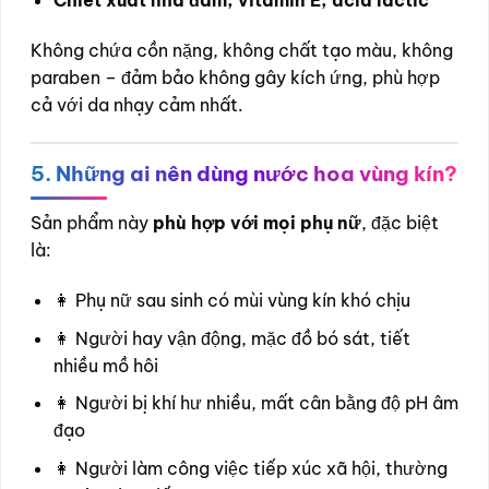
Chiết xuất nha đam, vitamin E, acid lactic
Không chứa cồn nặng, không chất tạo màu, không
paraben – đảm bảo không gây kích ứng, phù hợp
cả với da nhạy cảm nhất.
5. Những ai nên dùng nước hoa vùng kín?
Sản phẩm này
phù hợp với mọi phụ nữ
, đặc biệt
là:
👩 Phụ nữ sau sinh có mùi vùng kín khó chịu
👩 Người hay vận động, mặc đồ bó sát, tiết
nhiều mồ hôi
👩 Người bị khí hư nhiều, mất cân bằng độ pH âm
đạo
👩 Người làm công việc tiếp xúc xã hội, thường