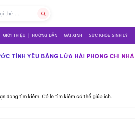
GIỚI THIỆU
HƯỚNG DẪN
GÁI XINH
SỨC KHỎE SINH LÝ
ỚC TÌNH YÊU BĂNG LỬA HẢI PHÒNG CHI NHÁ
n đang tìm kiếm. Có lẽ tìm kiếm có thể giúp ích.