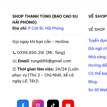
SHOP THANH TÙNG (BAO CAO SU
VỀ SHO
HẢI PHÒNG)
Địa chỉ:
P Cát Bi, Hải Phòng
VỀ SHOP
Tuyển dụn
Gọi ngay khi bạn cần – Hotline:
Đội ngũ c
📞 0394.830.216 (Mr. Tùng)
Nhà sáng 
✉️
Email:
tungdd16@gmail.com
Hướng dẫ
⏰
Thời gian làm việc:
24/24 (Luôn
Có thể bạ
phục vụ (Thứ 2 – Chủ Nhật, kể cả
ngày Lễ, Tết)\
Blog
Sơ đồ Web
Theo dõi trên mạng xã hội