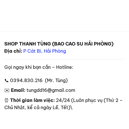
SHOP THANH TÙNG (BAO CAO SU HẢI PHÒNG)
Địa chỉ:
P Cát Bi, Hải Phòng
Gọi ngay khi bạn cần – Hotline:
📞 0394.830.216 (Mr. Tùng)
✉️
Email:
tungdd16@gmail.com
⏰
Thời gian làm việc:
24/24 (Luôn phục vụ (Thứ 2 –
Chủ Nhật, kể cả ngày Lễ, Tết)\
Theo dõi trên mạng xã hội