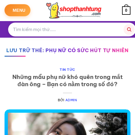
Bỏ
qua
MENU
0
nội
dung
LƯU TRỮ THẺ:
PHỤ NỮ CÓ SỨC HÚT TỰ NHIÊN
TIN TỨC
Những mẫu phụ nữ khó quên trong mắt
đàn ông – Bạn có nằm trong số đó?
BỞI
ADMIN