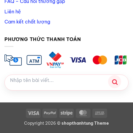
FAQ – Câu hỏi thường gặp
Liên hệ
Cam kết chất lượng
PHƯƠNG THỨC THANH TOÁN
Visa
PayPal
Stripe
MasterCard
Cash
On
Copyright 2026 ©
shopthanhtung Theme
Delivery