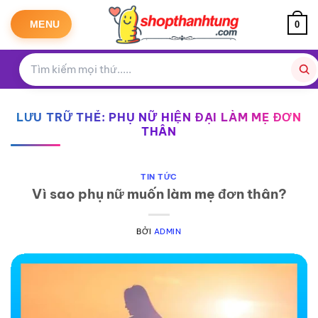
Bỏ
qua
MENU
0
nội
dung
LƯU TRỮ THẺ:
PHỤ NỮ HIỆN ĐẠI LÀM MẸ ĐƠN
THÂN
TIN TỨC
Vì sao phụ nữ muốn làm mẹ đơn thân?
BỞI
ADMIN