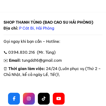
SHOP THANH TÙNG (BAO CAO SU HẢI PHÒNG)
Địa chỉ:
P Cát Bi, Hải Phòng
Gọi ngay khi bạn cần – Hotline:
📞 0394.830.216 (Mr. Tùng)
✉️
Email:
tungdd16@gmail.com
⏰
Thời gian làm việc:
24/24 (Luôn phục vụ (Thứ 2 –
Chủ Nhật, kể cả ngày Lễ, Tết)\
Theo dõi trên mạng xã hội