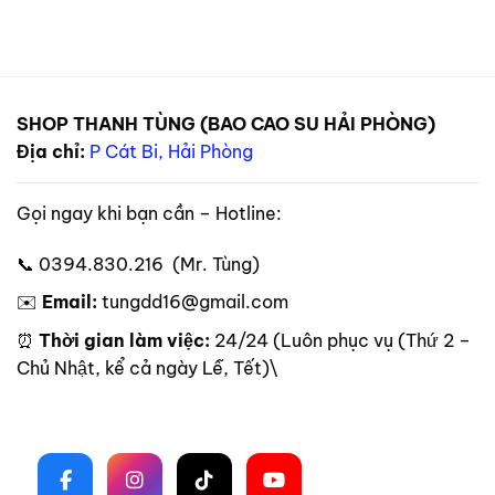
SHOP THANH TÙNG (BAO CAO SU HẢI PHÒNG)
Địa chỉ:
P Cát Bi, Hải Phòng
Gọi ngay khi bạn cần – Hotline:
📞 0394.830.216 (Mr. Tùng)
✉️
Email:
tungdd16@gmail.com
⏰
Thời gian làm việc:
24/24 (Luôn phục vụ (Thứ 2 –
Chủ Nhật, kể cả ngày Lễ, Tết)\
Theo dõi trên mạng xã hội