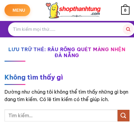
Bỏ
qua
MENU
0
nội
dung
LƯU TRỮ THẺ:
RÂU RỒNG QUÉT MÀNG NHỆN
ĐÀ NẴNG
Không tìm thấy gì
Dường như chúng tôi không thể tìm thấy những gì bạn
đang tìm kiếm. Có lẽ tìm kiếm có thể giúp ích.