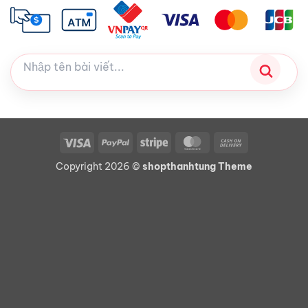
Visa
PayPal
Stripe
MasterCard
Cash
On
Copyright 2026 ©
shopthanhtung Theme
Delivery