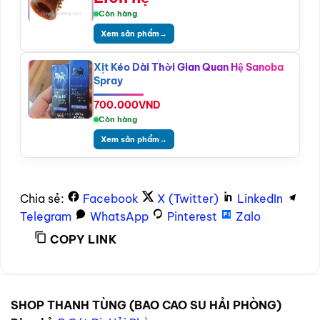
Còn hàng
Xem sản phẩm
→
Xịt Kéo Dài Thời Gian Quan Hệ Sanoba
Spray
700.000
VND
Còn hàng
Xem sản phẩm
→
Chia sẻ:
Facebook
X (Twitter)
LinkedIn
Telegram
WhatsApp
Pinterest
Zalo
COPY LINK
SHOP THANH TÙNG (BAO CAO SU HẢI PHÒNG)