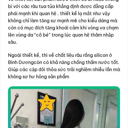
bi với các râu tua tủa khẳng định được đẳng cấp
phái mạnh khi quan hệ . thiết kế lạ mắt như vậy
không chỉ làm tăng sự mạnh mẽ cho kiểu dáng mà
còn có mục đích tăng khoái cảm khi vòng va chạm
lên vùng da “cô bé” trong lúc quan hệ thâm nhập
sâu.
Ngoài thiết kế, thì về chất liệu râu rồng silicon ở
Bình Dươngcòn có khả năng chống thấm nước tốt.
Giúp các cặp đôi thỏa sức trải nghiệm nhiều lần mà
không sợ hư hỏng sản phẩm