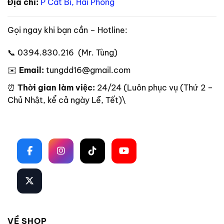
Địa chỉ:
P Cát Bi, Hải Phòng
Gọi ngay khi bạn cần – Hotline:
📞 0394.830.216 (Mr. Tùng)
✉️
Email:
tungdd16@gmail.com
⏰
Thời gian làm việc:
24/24 (Luôn phục vụ (Thứ 2 –
Chủ Nhật, kể cả ngày Lễ, Tết)\
Theo dõi trên mạng xã hội
VỀ SHOP