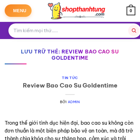
Bỏ
qua
MENU
0
nội
dung
LƯU TRỮ THẺ:
REVIEW BAO CAO SU
GOLDENTIME
TIN TỨC
Review Bao Cao Su Goldentime
BỞI
ADMIN
Trong thế giới tình dục hiện đại, bao cao su không còn
đơn thuần là một biện pháp bảo vệ an toàn, mà đã trở
thành chìa khóa cho sự thăng hoa, cảm xúc và trải