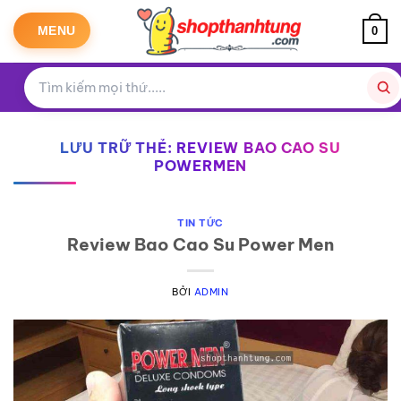
Bỏ
qua
MENU
0
nội
dung
LƯU TRỮ THẺ:
REVIEW BAO CAO SU
POWERMEN
TIN TỨC
Review Bao Cao Su Power Men
BỞI
ADMIN