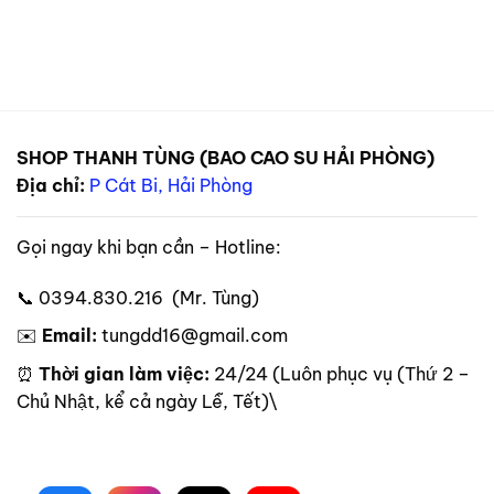
SHOP THANH TÙNG (BAO CAO SU HẢI PHÒNG)
Địa chỉ:
P Cát Bi, Hải Phòng
Gọi ngay khi bạn cần – Hotline:
📞 0394.830.216 (Mr. Tùng)
✉️
Email:
tungdd16@gmail.com
⏰
Thời gian làm việc:
24/24 (Luôn phục vụ (Thứ 2 –
Chủ Nhật, kể cả ngày Lễ, Tết)\
Theo dõi trên mạng xã hội