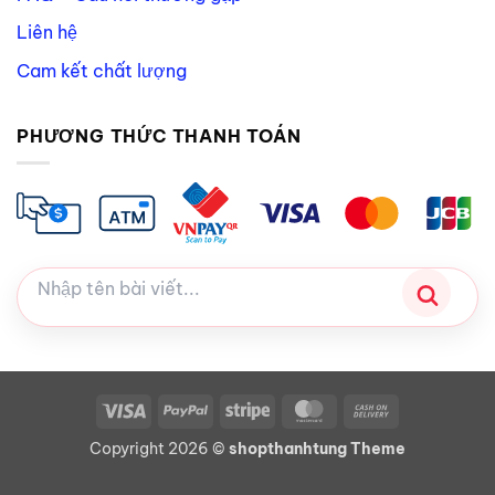
Liên hệ
Cam kết chất lượng
PHƯƠNG THỨC THANH TOÁN
Visa
PayPal
Stripe
MasterCard
Cash
On
Copyright 2026 ©
shopthanhtung Theme
Delivery