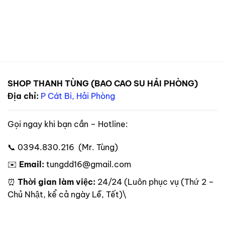
SHOP THANH TÙNG (BAO CAO SU HẢI PHÒNG)
Địa chỉ:
P Cát Bi, Hải Phòng
Gọi ngay khi bạn cần – Hotline:
📞 0394.830.216 (Mr. Tùng)
✉️
Email:
tungdd16@gmail.com
⏰
Thời gian làm việc:
24/24 (Luôn phục vụ (Thứ 2 –
Chủ Nhật, kể cả ngày Lễ, Tết)\
Theo dõi trên mạng xã hội