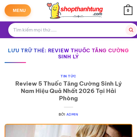
Bỏ
qua
MENU
0
nội
dung
LƯU TRỮ THẺ:
REVIEW THUỐC TĂNG CƯỜNG
SINH LÝ
TIN TỨC
Review 5 Thuốc Tăng Cường Sinh Lý
Nam Hiệu Quả Nhất 2026 Tại Hải
Phòng
BỞI
ADMIN