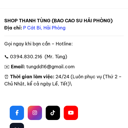
SHOP THANH TÙNG (BAO CAO SU HẢI PHÒNG)
Địa chỉ:
P Cát Bi, Hải Phòng
Gọi ngay khi bạn cần – Hotline:
📞 0394.830.216 (Mr. Tùng)
✉️
Email:
tungdd16@gmail.com
⏰
Thời gian làm việc:
24/24 (Luôn phục vụ (Thứ 2 –
Chủ Nhật, kể cả ngày Lễ, Tết)\
Theo dõi trên mạng xã hội