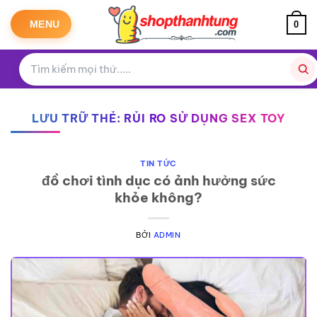
Bỏ
qua
MENU
0
nội
dung
LƯU TRỮ THẺ:
RỦI RO SỬ DỤNG SEX TOY
TIN TỨC
đồ chơi tình dục có ảnh hưởng sức
khỏe không?
BỞI
ADMIN