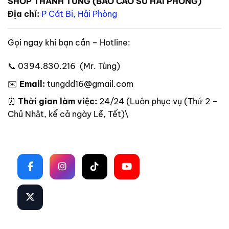
SHOP THANH TÙNG (BAO CAO SU HẢI PHÒNG)
Địa chỉ:
P Cát Bi, Hải Phòng
Gọi ngay khi bạn cần – Hotline:
📞 0394.830.216 (Mr. Tùng)
✉️
Email:
tungdd16@gmail.com
⏰
Thời gian làm việc:
24/24 (Luôn phục vụ (Thứ 2 –
Chủ Nhật, kể cả ngày Lễ, Tết)\
Theo dõi trên mạng xã hội