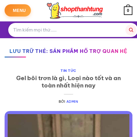
Bỏ
qua
MENU
0
nội
dung
LƯU TRỮ THẺ:
SẢN PHẨM HỖ TRỢ QUAN HỆ
TIN TỨC
Gel bôi trơn là gì, Loại nào tốt và an
toàn nhất hiện nay
BỞI
ADMIN