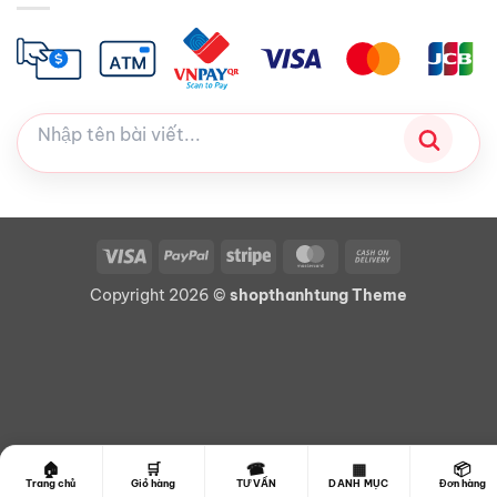
Visa
PayPal
Stripe
MasterCard
Cash
On
Copyright 2026 ©
shopthanhtung Theme
Delivery
☎
🏠
🛒
▦
📦
Trang chủ
Giỏ hàng
TƯ VẤN
DANH MỤC
Đơn hàng