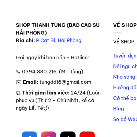
SHOP THANH TÙNG (BAO CAO SU
VỀ SHO
HẢI PHÒNG)
Địa chỉ:
P Cát Bi, Hải Phòng
VỀ SHOP
Tuyển dụn
Gọi ngay khi bạn cần – Hotline:
Đội ngũ c
📞 0394.830.216 (Mr. Tùng)
Nhà sáng 
✉️
Email:
tungdd16@gmail.com
Hướng dẫ
⏰
Thời gian làm việc:
24/24 (Luôn
Có thể bạ
phục vụ (Thứ 2 – Chủ Nhật, kể cả
ngày Lễ, Tết)\
Blog
Sơ đồ Web
Theo dõi trên mạng xã hội