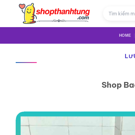
Bỏ
qua
nội
dung
HOME
LƯ
Shop Ba