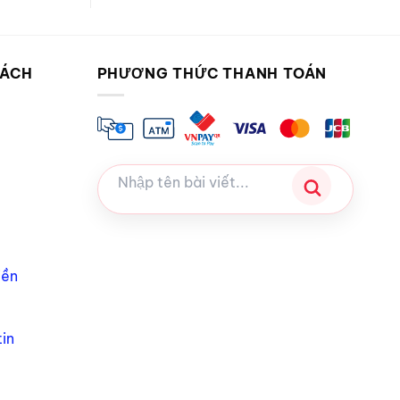
SÁCH
PHƯƠNG THỨC THANH TOÁN
iền
in