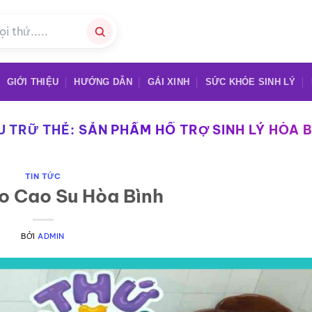
GIỚI THIỆU
HƯỚNG DẪN
GÁI XINH
SỨC KHỎE SINH LÝ
U TRỮ THẺ:
SẢN PHẨM HỖ TRỢ SINH LÝ HÒA B
TIN TỨC
o Cao Su Hòa Bình
BỞI
ADMIN