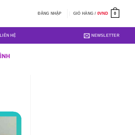
0
ĐĂNG NHẬP
GIỎ HÀNG /
0
VND
LIÊN HỆ
NEWSLETTER
ÌNH