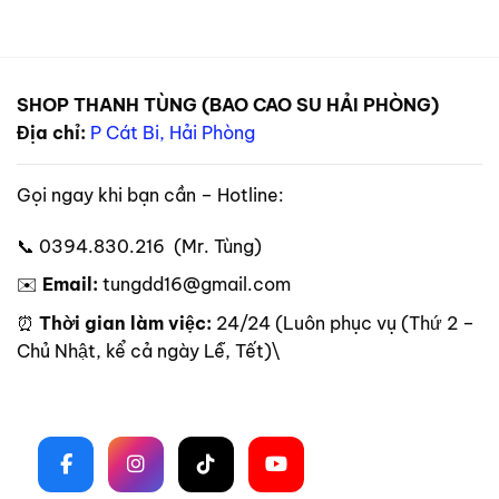
SHOP THANH TÙNG (BAO CAO SU HẢI PHÒNG)
Địa chỉ:
P Cát Bi, Hải Phòng
Gọi ngay khi bạn cần – Hotline:
📞 0394.830.216 (Mr. Tùng)
✉️
Email:
tungdd16@gmail.com
⏰
Thời gian làm việc:
24/24 (Luôn phục vụ (Thứ 2 –
Chủ Nhật, kể cả ngày Lễ, Tết)\
Theo dõi trên mạng xã hội