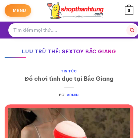
Bỏ
qua
MENU
0
nội
dung
LƯU TRỮ THẺ:
SEXTOY BẮC GIANG
TIN TỨC
Đồ chơi tình dục tại Bắc Giang
BỞI
ADMIN