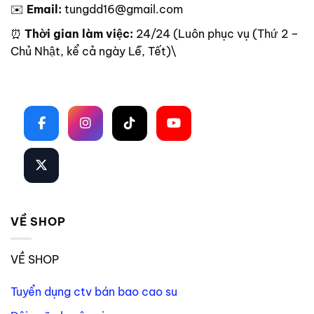
✉️
Email:
tungdd16@gmail.com
⏰
Thời gian làm việc:
24/24 (Luôn phục vụ (Thứ 2 –
Chủ Nhật, kể cả ngày Lễ, Tết)\
Theo dõi trên mạng xã hội
VỀ SHOP
VỀ SHOP
Tuyển dụng ctv bán bao cao su