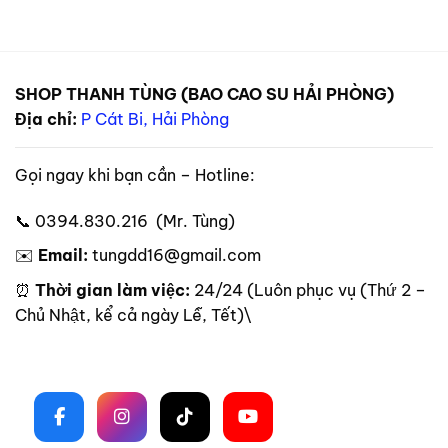
SHOP THANH TÙNG (BAO CAO SU HẢI PHÒNG)
Địa chỉ:
P Cát Bi, Hải Phòng
Gọi ngay khi bạn cần – Hotline:
📞 0394.830.216 (Mr. Tùng)
✉️
Email:
tungdd16@gmail.com
⏰
Thời gian làm việc:
24/24 (Luôn phục vụ (Thứ 2 –
Chủ Nhật, kể cả ngày Lễ, Tết)\
Theo dõi trên mạng xã hội